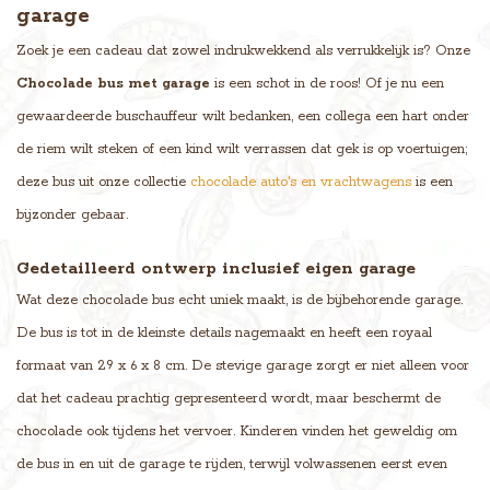
garage
Zoek je een cadeau dat zowel indrukwekkend als verrukkelijk is? Onze
Chocolade bus met garage
is een schot in de roos! Of je nu een
gewaardeerde buschauffeur wilt bedanken, een collega een hart onder
de riem wilt steken of een kind wilt verrassen dat gek is op voertuigen;
deze bus uit onze collectie
chocolade auto's en vrachtwagens
is een
bijzonder gebaar.
Gedetailleerd ontwerp inclusief eigen garage
Wat deze chocolade bus echt uniek maakt, is de bijbehorende garage.
De bus is tot in de kleinste details nagemaakt en heeft een royaal
formaat van 29 x 6 x 8 cm. De stevige garage zorgt er niet alleen voor
dat het cadeau prachtig gepresenteerd wordt, maar beschermt de
chocolade ook tijdens het vervoer. Kinderen vinden het geweldig om
de bus in en uit de garage te rijden, terwijl volwassenen eerst even