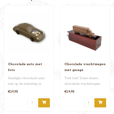
Chocolade auto met
Chocolade vrachtwagen
foto
met garage
Heerlijke chocolade auto
Toet toet! Deze stoere
met op de motorkap je
chocolade vrachtwagen
eigen foto of die van
met trailer (25 cm) wordt
€19,95
€19,95
degene aan ..
geleverd ..