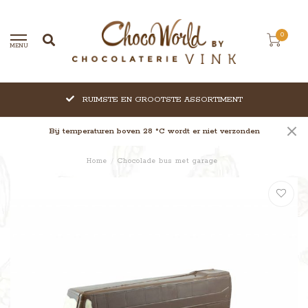
0
MENU
RUIMSTE EN GROOTSTE ASSORTIMENT
Bij temperaturen boven 28 °C wordt er niet verzonden
Home
/
Chocolade bus met garage