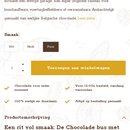
inclusief een stevige garage. Een super origineel cadeau voor
buschauffeurs, voertuigliefhebbers of verzamelaars. Ambachtelijk
gemaakt van eerlijke Belgische chocolade.
Lees meer..
Smaak:
Wit
Melk
Puur
Toevoegen aan winkelwagen
Chocolade voor ieder
Voor 12:00u besteld, vandaag
moment
verzonden
100% eerlijk en duurzaam
Altijd op bestelling gemaakt
Productomschrijving
Een rit vol smaak: De Chocolade bus met