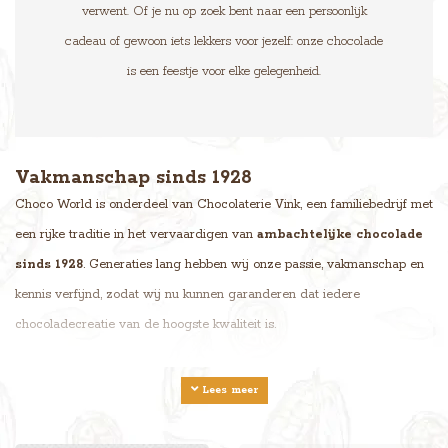
verwent. Of je nu op zoek bent naar een persoonlijk
cadeau of gewoon iets lekkers voor jezelf: onze chocolade
is een feestje voor elke gelegenheid.
Vakmanschap sinds 1928
Choco World is onderdeel van Chocolaterie Vink, een familiebedrijf met
een rijke traditie in het vervaardigen van
ambachtelijke chocolade
sinds 1928
. Generaties lang hebben wij onze passie, vakmanschap en
kennis verfijnd, zodat wij nu kunnen garanderen dat iedere
chocoladecreatie van de hoogste kwaliteit is.
Wij werken exclusief met
chocolade van het Belgische Callebaut
, een
Lees meer
wereldwijd erkend kwaliteitsmerk dat bekendstaat om zijn
uitzonderlijke smaak en duurzame productie.