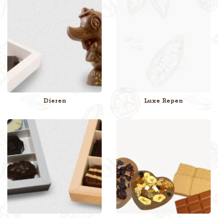
Door onze deelname aan het
Quality Partner Program
kies je bij
ons niet alleen voor heerlijke chocolade, maar ook voor eerlijke handel.
Zo dragen wij actief bij aan het verbeteren van de leefomstandigheden
in cacaoproducerende regio’s.
Meer weten over onze missie en achtergrond? Bezoek dan onze
over
Dieren
Luxe Repen
ons
pagina.
Voor elk moment een smakelijk gebaar
Of het nu Pasen, Kerstmis, Sinterklaas, een verjaardag, jubileum of
examen is, onze uitgebreide collectie chocolade sluit aan bij elke
feestdag en mijlpaal. Ook voor bijzondere momenten zoals een
huwelijk, geboorte of een persoonlijk bedankje vind je bij ons het
perfecte chocoladecadeau.