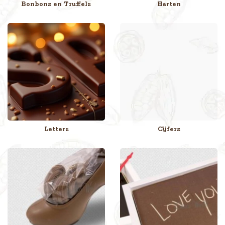
Bonbons en Truffels
Harten
Van zijdezachte slagroom bonbons en luxe chocoladeletters tot
feestelijke geboorte flikken en kleurrijke paaseitjes: de keuze is royaal.
Liefhebbers van
pure, witte of melkchocolade
worden bij ons
zeker niet teleurgesteld en ontdekken altijd hun favoriet.
Maak je chocolade geschenk persoonlijk
Maak je chocoladecadeau extra speciaal met een persoonlijke touch.
Upload eenvoudig je eigen foto, bedrijfslogo of persoonlijke boodschap.
Wij zorgen dat deze prachtig wordt verwerkt in of op het product.
Letters
Cijfers
Daarmee geef je niet zomaar chocolade, maar een blijvende
herinnering.