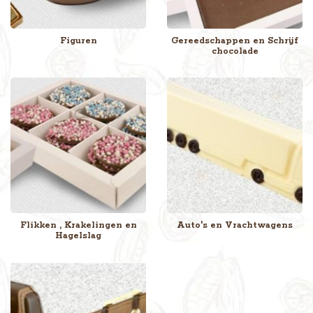
Figuren
Gereedschappen en Schrijf
chocolade
Flikken , Krakelingen en
Auto's en Vrachtwagens
Hagelslag