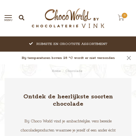
0
MENU
RUIMSTE EN GROOTSTE ASSORTIMENT
Bij temperaturen boven 28 °C wordt er niet verzonden
Home
/
Chocolade
Ontdek de heerlijkste soorten
chocolade
Bij Choco World vind je ambachtelijke, vers bereide
chocoladeproducten waarmee je jezelf of een ander écht