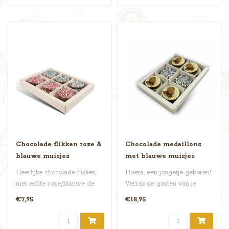
Chocolade flikken roze &
Chocolade medaillons
blauwe muisjes
met blauwe muisjes
Heerlijke chocolade flikken
Hoera, een jongetje geboren!
met echte roze/blauwe de
Verras de gasten van je
Ruijter muisjes. Er zitten ..
kraamfeest met deze unieke ..
€7,95
€18,95