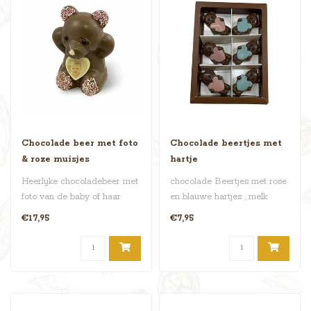
Chocolade beer met foto
Chocolade beertjes met
& roze muisjes
hartje
Heerlijke chocoladebeer met
chocolade Beertjes met rose
foto van de baby of haar
en blauwe hartjes , melk
naam! De voetjes en oortjes..
chocolade . leuk om te trak..
€17,95
€7,95