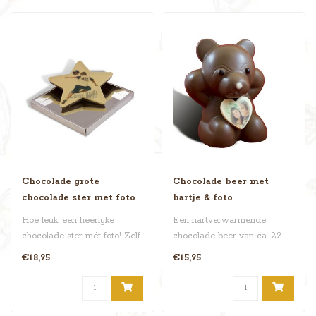
Chocolade grote
Chocolade beer met
chocolade ster met foto
hartje & foto
Hoe leuk, een heerlijke
Een hartverwarmende
chocolade ster mét foto! Zelf
chocolade beer van ca. 22
even uploaden en klaar be..
cm hoog, die een
€18,95
€15,95
chocoladehartje v..