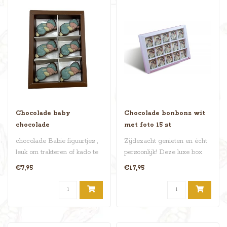
Chocolade baby
Chocolade bonbons wit
chocolade
met foto 15 st
chocolade Babie figuurtjes ,
Zijdezacht genieten en écht
leuk om trakteren of kado te
persoonlijk! Deze luxe box
doen , verkrijgbaar in..
bevat 15 ambachtelijke w..
€7,95
€17,95