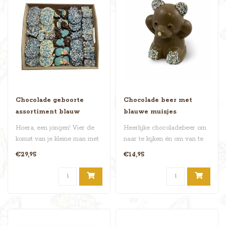
Chocolade geboorte
Chocolade beer met
assortiment blauw
blauwe muisjes
Hoera, een jongen! Vier de
Heerlijke chocoladebeer om
komst van je kleine man met
naar te kijken én om van te
dit reusachtige dienblad ..
smullen! De voetjes en o..
€29,95
€14,95