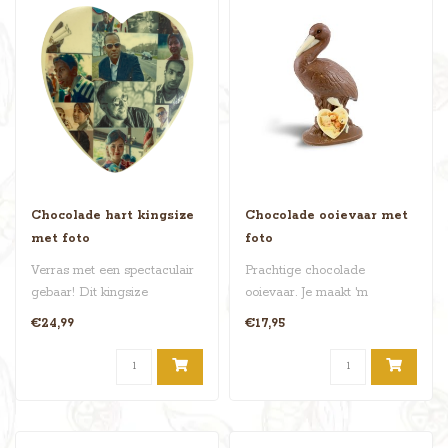
Chocolade hart kingsize
Chocolade ooievaar met
met foto
foto
Verras met een spectaculair
Prachtige chocolade
gebaar! Dit kingsize
ooievaar. Je maakt 'm
chocolade hart van 525
persoonlijk met een foto naar
€24,99
€17,95
gram wor..
keuze. D..