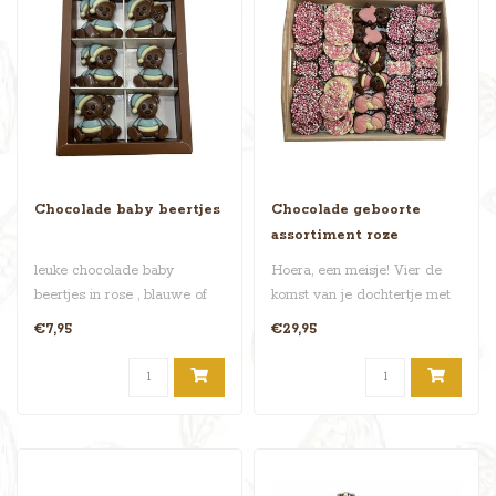
Chocolade baby beertjes
Chocolade geboorte
assortiment roze
leuke chocolade baby
Hoera, een meisje! Vier de
beertjes in rose , blauwe of
komst van je dochtertje met
gemengde uitvoering . alleen
dit reusachtige dienblad ..
€7,95
€29,95
i..