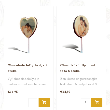
Chocolade lolly hartje 5
Chocolade lolly rond
stuks
foto 5 stuks
Vijf chocoladelolly's in
Een kleine en persoonlijke
hartvorm met een foto naar
traktatie! Dit setje bevat 5
keuze. Super om uit te delen..
heerlijke ronde chocolad..
€14,95
€14,95