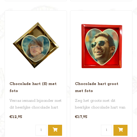
Chocolade hart (S) met
Chocolade hart groot
foto
met foto
Verras iemand bijzonder met
Zeg het groots met dit
dit heerlijke chocolade hart
heerlijke chocolade hart van
(S) van 225 gram! Laat ..
350 gram! Laat jouw mooiste
€12,95
€17,95
..