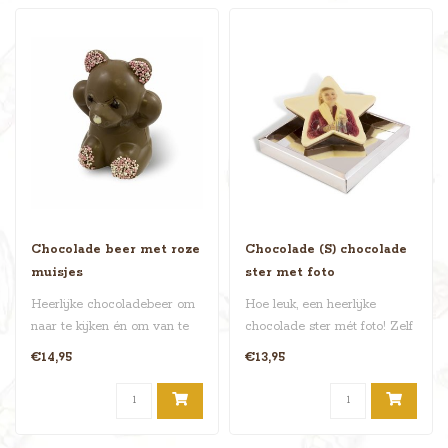
Chocolade beer met roze
Chocolade (S) chocolade
muisjes
ster met foto
Heerlijke chocoladebeer om
Hoe leuk, een heerlijke
naar te kijken én om van te
chocolade ster mét foto! Zelf
smullen! De voetjes en o..
even uploaden en klaar be..
€14,95
€13,95