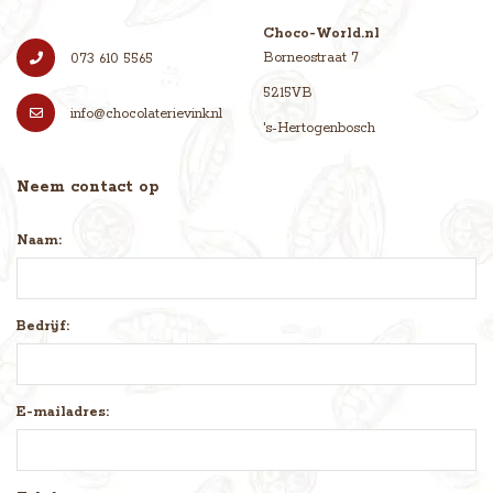
Choco-World.nl
Borneostraat 7
073 610 5565
5215VB
info@chocolaterievink.nl
's-Hertogenbosch
Neem contact op
Naam:
Bedrijf:
E-mailadres: