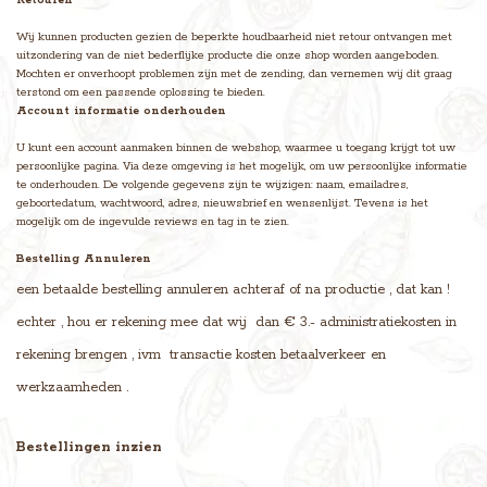
Retouren
Wij kunnen producten gezien de beperkte houdbaarheid niet retour ontvangen met
uitzondering van de niet bederflijke producte die onze shop worden aangeboden.
Mochten er onverhoopt problemen zijn met de zending, dan vernemen wij dit graag
terstond om een passende oplossing te bieden.
Account informatie onderhouden
U kunt een account aanmaken binnen de webshop, waarmee u toegang krijgt tot uw
persoonlijke pagina. Via deze omgeving is het mogelijk, om uw persoonlijke informatie
te onderhouden. De volgende gegevens zijn te wijzigen: naam, emailadres,
geboortedatum, wachtwoord, adres, nieuwsbrief en wensenlijst. Tevens is het
mogelijk om de ingevulde reviews en tag in te zien.
Bestelling Annuleren
een betaalde bestelling annuleren achteraf of na productie , dat kan !
echter , hou er rekening mee dat wij dan € 3.- administratiekosten in
rekening brengen , ivm transactie kosten betaalverkeer en
werkzaamheden .
Bestellingen inzien