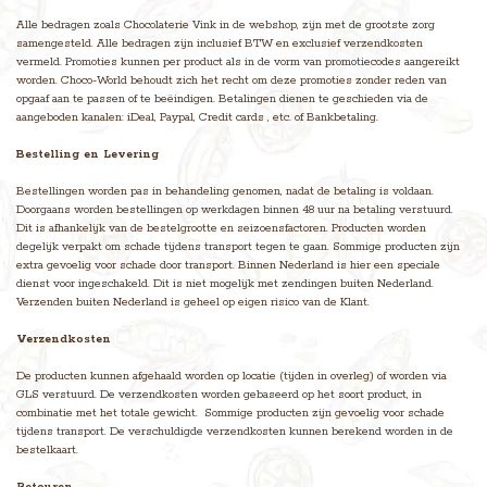
Alle bedragen zoals Chocolaterie Vink in de webshop, zijn met de grootste zorg
samengesteld. Alle bedragen zijn inclusief BTW en exclusief verzendkosten
vermeld. Promoties kunnen per product als in de vorm van promotiecodes aangereikt
worden. Choco-World behoudt zich het recht om deze promoties zonder reden van
opgaaf aan te passen of te beëindigen. Betalingen dienen te geschieden via de
aangeboden kanalen: iDeal, Paypal, Credit cards , etc. of Bankbetaling.
Bestelling en Levering
Bestellingen worden pas in behandeling genomen, nadat de betaling is voldaan.
Doorgaans worden bestellingen op werkdagen binnen 48 uur na betaling verstuurd.
Dit is afhankelijk van de bestelgrootte en seizoensfactoren. Producten worden
degelijk verpakt om schade tijdens transport tegen te gaan. Sommige producten zijn
extra gevoelig voor schade door transport. Binnen Nederland is hier een speciale
dienst voor ingeschakeld. Dit is niet mogelijk met zendingen buiten Nederland.
Verzenden buiten Nederland is geheel op eigen risico van de Klant.
Verzendkosten
De producten kunnen afgehaald worden op locatie (tijden in overleg) of worden via
GLS verstuurd. De verzendkosten worden gebaseerd op het soort product, in
combinatie met het totale gewicht. Sommige producten zijn gevoelig voor schade
tijdens transport. De verschuldigde verzendkosten kunnen berekend worden in de
bestelkaart.