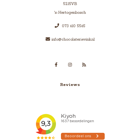
5215VB
's-Hertogenbosch
073 610 5565
info@chocolaterievink.nl
Reviews