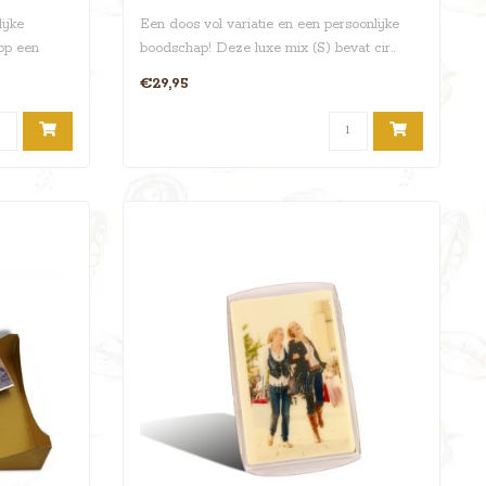
ijke
Een doos vol variatie en een persoonlijke
op een
boodschap! Deze luxe mix (S) bevat cir..
€29,95