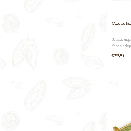
Chocolad
Groots uit
chocoladep
twee ki..
€99,95