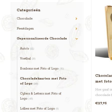
Categorieën
Chocolade
Feestdagen
Gepersonaliseerde Chocolade
Auto's
(22)
Voetbal
(19)
Bonbons met Foto of Logo
(50)
Chocolad
Chocoladekaarten met Foto
met foto
of Logo
(10)
Hoe gaaf is
Cijfers & Letters met Foto of
chocolade f
Logo
(45)
€27,95
Lollies met Foto of Logo
(9)