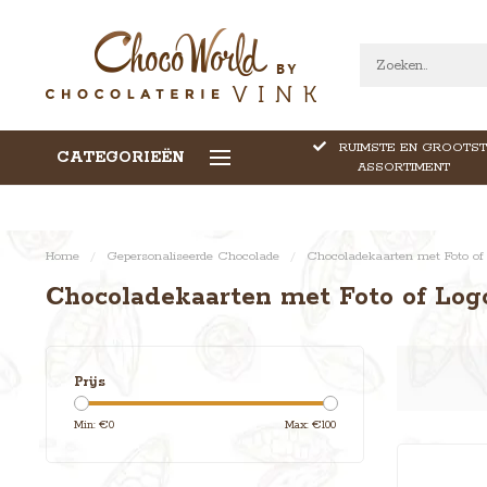
RUIMSTE EN GROOTST
CATEGORIEËN
CALLEBAUT CHOCOLADE
ASSORTIMENT
Home
/
Gepersonaliseerde Chocolade
/
Chocoladekaarten met Foto of
Chocoladekaarten met Foto of Log
Prijs
Min: €
0
Max: €
100