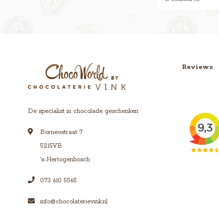
Reviews
De specialist in chocolade geschenken
Borneostraat 7
5215VB
's-Hertogenbosch
073 610 5565
info@chocolaterievink.nl