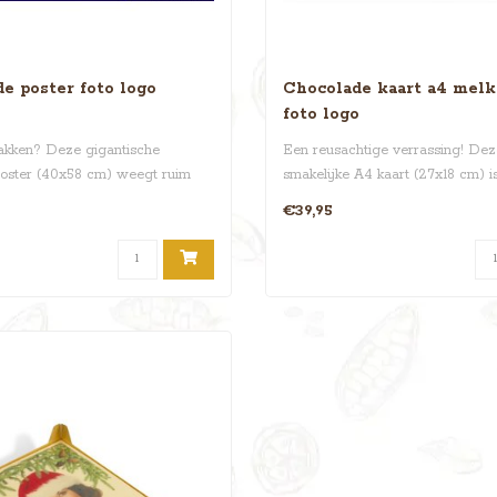
e poster foto logo
Chocolade kaart a4 mel
foto logo
pakken? Deze gigantische
Een reusachtige verrassing! Dez
oster (40x58 cm) weegt ruim
smakelijke A4 kaart (27x18 cm) 
van r..
€39,95