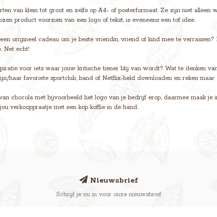
en van klein tot groot en zelfs op A4- of posterformaat. Ze zijn niet alleen
zen product voorzien van een logo of tekst, is eveneens een tof idee.
en origineel cadeau om je beste vriendin, vriend of kind mee te verrassen? 
. Net echt!
piratie voor iets waar jouw kritische tiener blij van wordt? Wat te denken v
ijn/haar favoriete sportclub, band of Netflix-held downloaden en reken maar d
 van chocola met bijvoorbeeld het logo van je bedrijf erop, daarmee maak je ind
 jou verkooppraatje met een kop koffie in de hand.
Nieuwsbrief
Schrijf je nu in voor onze nieuwsbrief