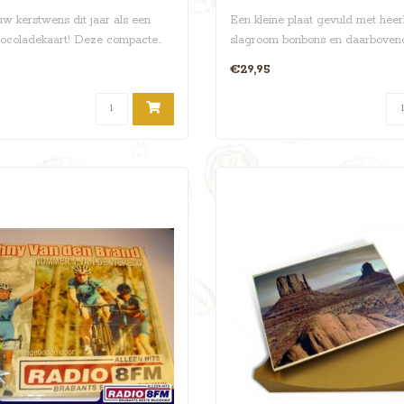
uw kerstwens dit jaar als een
Een kleine plaat gevuld met heerl
hocoladekaart! Deze compacte..
slagroom bonbons en daarboven
chocol..
€29,95