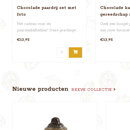
Chocolade paardrij set met
Chocolade ka
foto
gereedschap 
Hét cadeau voor de
Geef een hoogst 
paardenliefhebber! Deze prachtige
aan jouw favoriet
chocolade paardrij-set bev..
ambachte..
€13,95
€13,95
Nieuwe producten
BEKIJK COLLECTIE