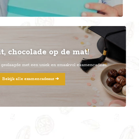
t, chocolade op de mat!
se geslaagde met een uniek en smaakvol examencadeau.
Bekijk alle examencadeaus ➔