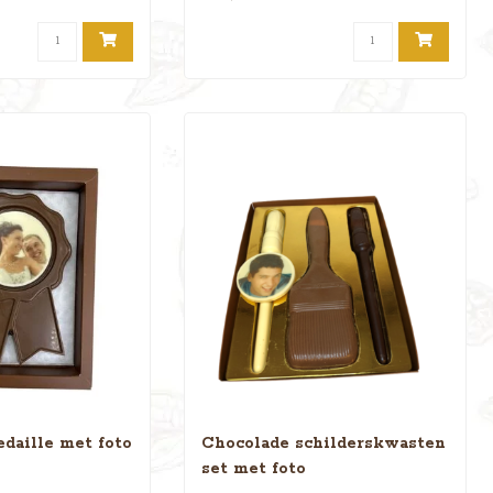
daille met foto
Chocolade schilderskwasten
set met foto