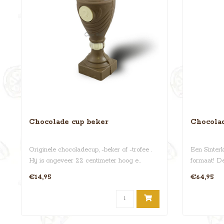
Chocolade cup beker
Chocola
Originele chocoladecup, -beker of -trofee .
Een Sinterk
Hij is ongeveer 22 centimeter hoog e..
formaat! D
i..
€14,95
€64,95