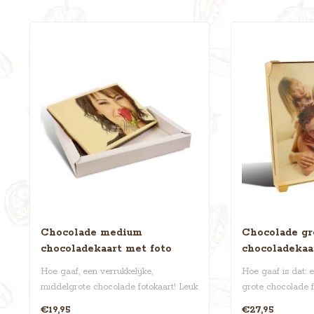
Chocolade medium
Chocolade gr
chocoladekaart met foto
chocoladekaa
Hoe gaaf, een verrukkelijke,
Hoe gaaf is dat: e
middelgrote chocolade fotokaart! Leuk
grote chocolade f
om te krijgen..
cm! Uplo..
€19,95
€27,95