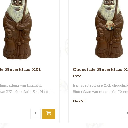
de Sinterklaas XXL
Chocolade Sinterklaas 
foto
laascadeau van koninklijk
Een spectaculaire XXL chocolad
eze XXL chocolade Sint Nicolaas
Sinterklaas van maar liefst 70 c
geperson..
€69,95