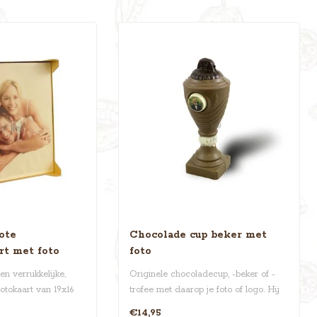
ote
Chocolade cup beker met
rt met foto
foto
en verrukkelijke,
Originele chocoladecup, -beker of -
otokaart van 19x16
trofee met daarop je foto of logo. Hij
is ong..
€14,95