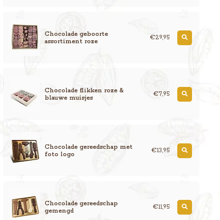
Chocolade geboorte
€29,95
assortiment roze
Chocolade flikken roze &
€7,95
blauwe muisjes
Chocolade gereedschap met
€13,95
foto logo
Chocolade gereedschap
€11,95
gemengd