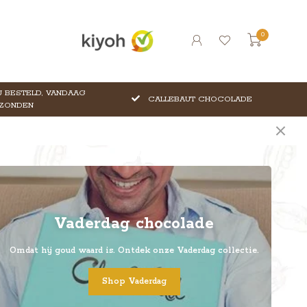
0
 BESTELD, VANDAAG
CALLEBAUT CHOCOLADE
ZONDEN
Vaderdag chocolade
Omdat hij goud waard is. Ontdek onze Vaderdag collectie.
Shop Vaderdag