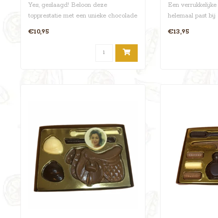
Yes, geslaagd! Beloon deze
Een verrukkelijke
topprestatie met een unieke chocolade
helemaal past bij
examen medaille..
feestje! Dat is ge..
€10,95
€13,95