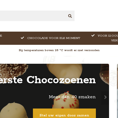
E
VOOR 12:OOU
CHOCOLADE VOOR ELK MOMENT
VER
Bij temperaturen boven 28 °C wordt er niet verzonden
erste Chocozoenen
Meer dan 40 smaken
Stel uw eigen doos samen