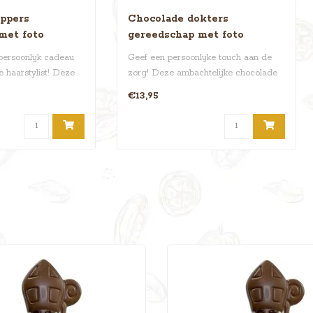
ppers
Chocolade dokters
met foto
gereedschap met foto
persoonlijk cadeau
Geef een persoonlijke touch aan de
e haarstylist! Deze
zorg! Deze ambachtelijke chocolade
dokters se..
€13,95