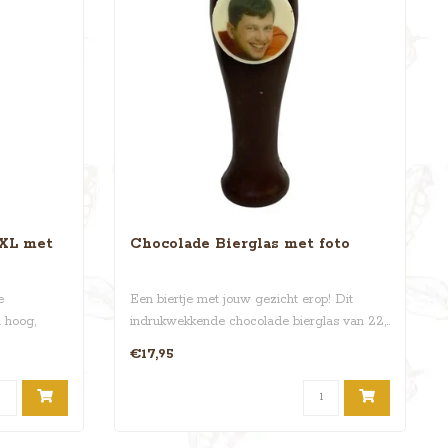
XXL met
Chocolade Bierglas met foto
e
Een biertje met jouw gezicht erop! Dit
m hoog,
indrukwekkende chocolade bierglas van 22,..
€17,95