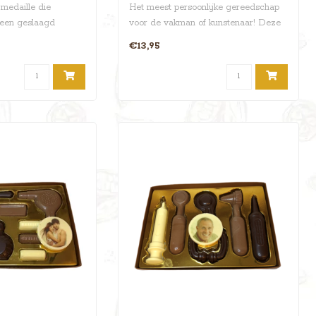
 medaille die
Het meest persoonlijke gereedschap
 een geslaagd
voor de vakman of kunstenaar! Deze
heerlijke ..
€13,95