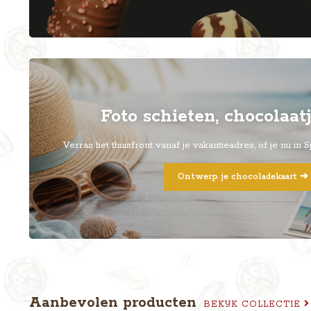
Foto schieten, chocolaatj
Verras het thuisfront vanaf je vakantieadres, of je nu in 
Ontwerp je chocoladekaart ➔
Aanbevolen producten
BEKIJK COLLECTIE