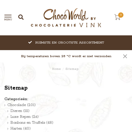
0
MENU
RUIMSTE EN GROOTSTE ASSORTIMENT
Bij temperaturen boven 28 °C wordt er niet verzonden
Home
/
Sitemap
Sitemap
Categorieën:
Chocolade
(201)
Dieren
(111)
Luxe Repen
(26)
Bonbons en Truffels
(48)
Harten
(40)