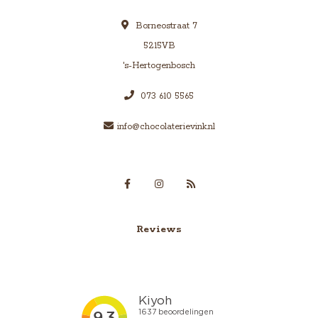
Borneostraat 7
5215VB
's-Hertogenbosch
073 610 5565
info@chocolaterievink.nl
Reviews