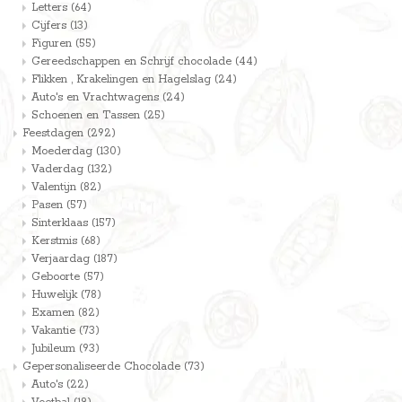
Letters
(64)
Cijfers
(13)
Figuren
(55)
Gereedschappen en Schrijf chocolade
(44)
Flikken , Krakelingen en Hagelslag
(24)
Auto's en Vrachtwagens
(24)
Schoenen en Tassen
(25)
Feestdagen
(292)
Moederdag
(130)
Vaderdag
(132)
Valentijn
(82)
Pasen
(57)
Sinterklaas
(157)
Kerstmis
(68)
Verjaardag
(187)
Geboorte
(57)
Huwelijk
(78)
Examen
(82)
Vakantie
(73)
Jubileum
(93)
Gepersonaliseerde Chocolade
(73)
Auto's
(22)