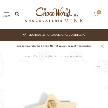
0
MENU
RUIMSTE EN GROOTSTE ASSORTIMENT
Bij temperaturen boven 28 °C wordt er niet verzonden
Home
/
Chocolade (S) chocolade ster met foto