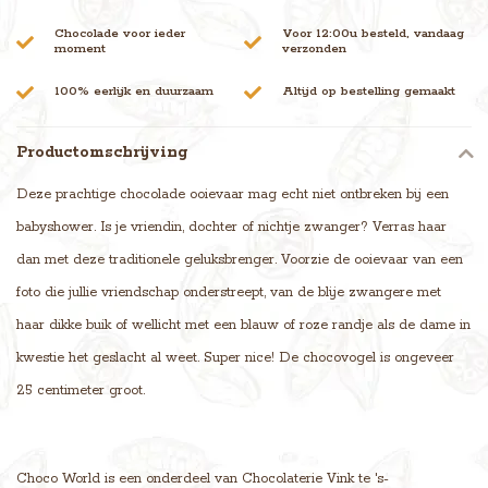
Chocolade voor ieder
Voor 12:00u besteld, vandaag
moment
verzonden
100% eerlijk en duurzaam
Altijd op bestelling gemaakt
Productomschrijving
Deze prachtige chocolade ooievaar mag echt niet ontbreken bij een
babyshower. Is je vriendin, dochter of nichtje zwanger? Verras haar
dan met deze traditionele geluksbrenger. Voorzie de ooievaar van een
foto die jullie vriendschap onderstreept, van de blije zwangere met
haar dikke buik of wellicht met een blauw of roze randje als de dame in
kwestie het geslacht al weet. Super nice! De chocovogel is ongeveer
25 centimeter groot.
Choco World is een onderdeel van Chocolaterie Vink te 's-