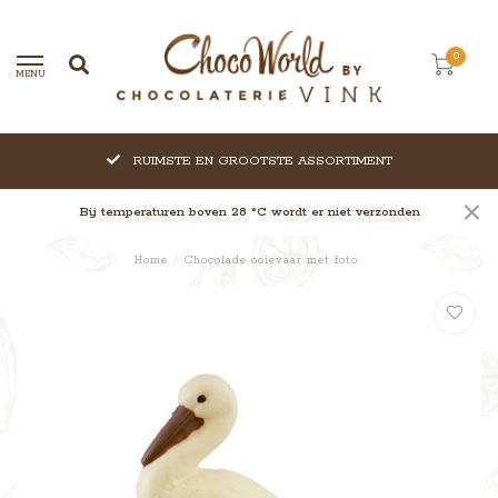
0
MENU
RUIMSTE EN GROOTSTE ASSORTIMENT
Bij temperaturen boven 28 °C wordt er niet verzonden
Home
/
Chocolade ooievaar met foto