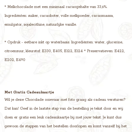
* Melkchocolade met een minimaal cacaogehalte van 33,6%.
Ingrediënten: suiker, cacaoboter, volle melkpoeder, cacaomassa,
emulgator, sojalecithine, natuurlijke vanille.
* Opdruk - eetbare inkt op waterbasis. Ingrediënten: water, glucerine,
citroenzuur, kleurstof: E330, E405, E122, E124 * Preservatieven: E422,
E202, E490
Met Gratis Cadeaukaartje
Wil je deze Chocolade ooievaar met foto graag als cadeau versturen?
Dat kan! Geef in de laatste stap van de bestelling je tekst door en wij
doen er gratis een leuk cadeaukaartje bij met jouw tekst. Je kunt dus
gewoon de stappen van het bestellen doorlopen en komt vanzelf bij het