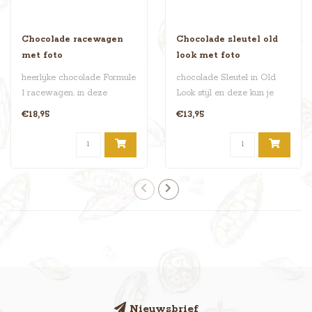
Chocolade racewagen
Chocolade sleutel old
met foto
look met foto
heerlijke chocolade Formule
chocolade Sleutel in Old
1 racewagen. in deze
Look stijl en deze kun je
racewagen bepaal jij wie
personaliseren met een foto
€18,95
€13,95
de aut..
o..
Nieuwsbrief