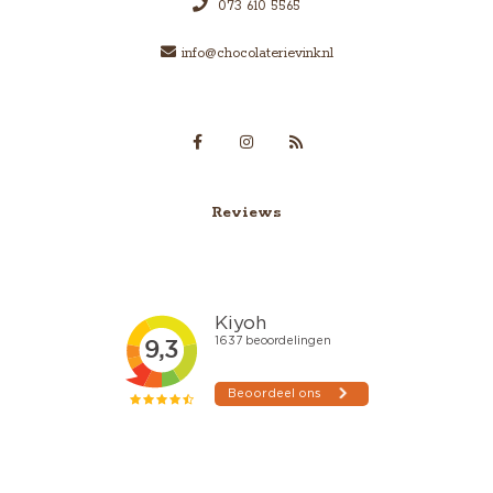
073 610 5565
info@chocolaterievink.nl
Reviews