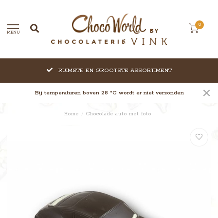
0
MENU
RUIMSTE EN GROOTSTE ASSORTIMENT
Bij temperaturen boven 28 °C wordt er niet verzonden
Home
/
Chocolade auto met foto