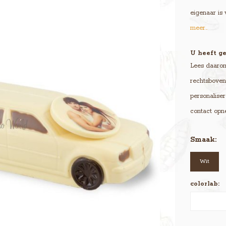
eigenaar is
meer..
U heeft ge
Lees daarom 
rechtsboven 
personaliser
contact opn
Smaak:
Wit
colorlab: