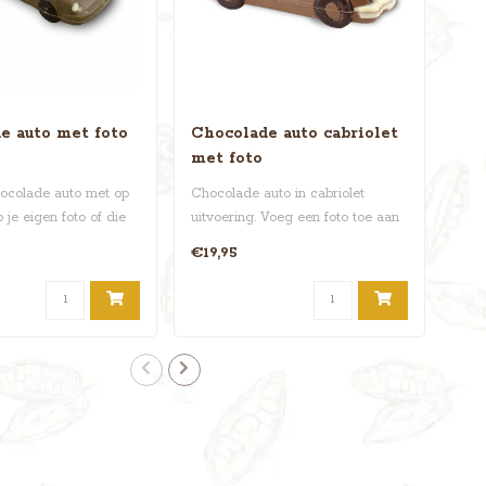
e auto met foto
Chocolade auto cabriolet
Ch
met foto
fot
hocolade auto met op
Chocolade auto in cabriolet
Gav
je eigen foto of die
uitvoering. Voeg een foto toe aan
een 
aan ..
deze blitse chocov..
choc
€19,95
€24