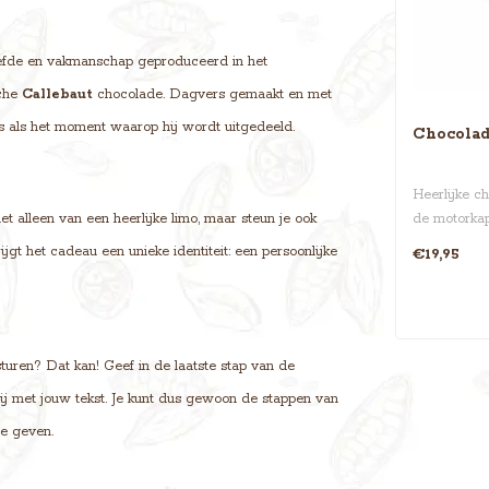
efde en vakmanschap geproduceerd in het
sche
Callebaut
chocolade. Dagvers gemaakt en met
is als het moment waarop hij wordt uitgedeeld.
Chocolad
Heerlijke c
iet alleen van een heerlijke limo, maar steun je ook
de motorkap 
van degene 
ijgt het cadeau een unieke identiteit: een persoonlijke
€19,95
turen? Dat kan! Geef in de laatste stap van de
 bij met jouw tekst. Je kunt dus gewoon de stappen van
te geven.