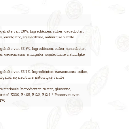
ehalte van 28%. Ingrediënten: suiker, cacaoboter,
, emulgator, sojalecithine, natuurlijke vanille.
ehalte van 33,6%. Ingrediënten: suiker, cacaoboter,
r, cacaomassa, emulgator, sojalecithine, natuurlijke
ehalte van 53,7%. Ingrediënten: cacaomassa, suiker,
gator, sojalecithine, natuurlijke vanille
 waterbasis. Ingrediënten: water, glucerine,
eurstof: E330, E405, E122, E124 * Preservatieven:
490