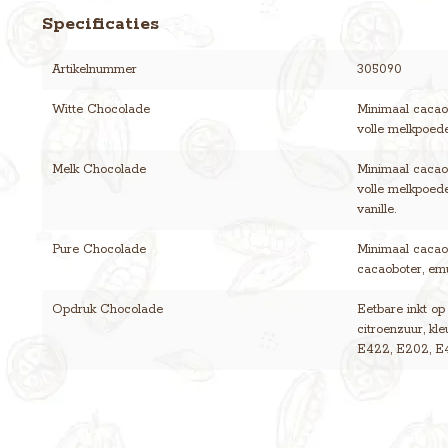
Specificaties
Artikelnummer
305090
Witte Chocolade
Minimaal cacaog
volle melkpoeder
Melk Chocolade
Minimaal cacaog
volle melkpoede
vanille.
Pure Chocolade
Minimaal cacaog
cacaoboter, emul
Opdruk Chocolade
Eetbare inkt op
citroenzuur, kl
E422, E202, E