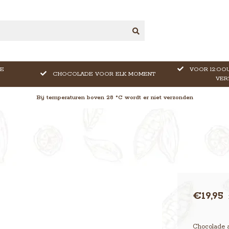
E
VOOR 12:OOU
CHOCOLADE VOOR ELK MOMENT
VER
Bij temperaturen boven 28 °C wordt er niet verzonden
o
€19,95
Chocolade au