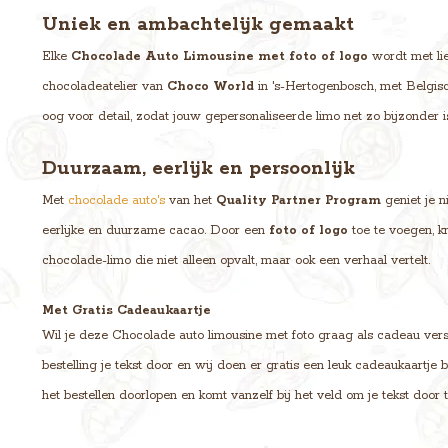
Uniek en ambachtelijk gemaakt
Elke
Chocolade Auto Limousine met foto of logo
wordt met li
chocoladeatelier van
Choco World
in 's-Hertogenbosch, met Belgi
oog voor detail, zodat jouw gepersonaliseerde limo net zo bijzonder 
Duurzaam, eerlijk en persoonlijk
Met
chocolade auto's
van het
Quality Partner Program
geniet je n
eerlijke en duurzame cacao. Door een
foto of logo
toe te voegen, kr
chocolade-limo die niet alleen opvalt, maar ook een verhaal vertelt.
Met Gratis Cadeaukaartje
Wil je deze Chocolade auto limousine met foto graag als cadeau vers
bestelling je tekst door en wij doen er gratis een leuk cadeaukaartje
het bestellen doorlopen en komt vanzelf bij het veld om je tekst door 