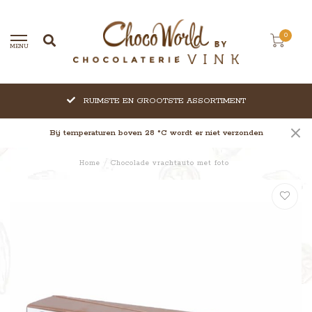
0
MENU
RUIMSTE EN GROOTSTE ASSORTIMENT
Bij temperaturen boven 28 °C wordt er niet verzonden
Home
/
Chocolade vrachtauto met foto