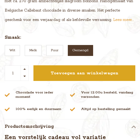
met ca. 270 gram ambachtelijke slagroom bonbons. Handgemaakt van
Belgische Callebaut chocolade in diverse smaken. Hét perfecte
geschenk voor een verjaardag of als liefdevolle verrassing.
Lees meer..
Smaak:
Wit
Melk
Puur
Gemengd
Toevoegen aan winkelwagen
Chocolade voor ieder
Voor 12:00u besteld, vandaag
moment
verzonden
100% eerlijk en duurzaam
Altijd op bestelling gemaakt
Productomschrijving
Een vorstelijk cadeau vol variatie