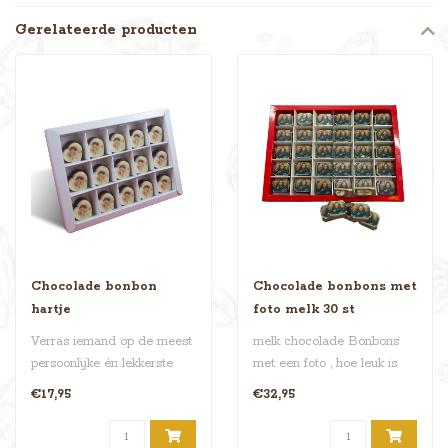
Gerelateerde producten
Chocolade bonbon
Chocolade bonbons met
hartje
foto melk 30 st
Verras iemand op de meest
melk chocolade Bonbons
persoonlijke én lekkerste
met een foto , hoe leuk is
manier met onze Bonbon
dat . in deze doos zitten er
€17,95
€32,95
Hart..
m..