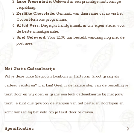
Luxe Presentatie:
Geleverd in een prachtige hartvormige
verpakking.
Eerlijke Chocolade:
Gemaakt van duurzame cacao via het
Cocoa Horizons programma.
Altijd Vers:
Dagelijks handgemaakt in ons eigen atelier voor
de beste smaakgarantie.
Snel Geleverd:
Vóór 12:00 uur besteld, vandaag nog met de
post mee.
Met Gratis Cadeaukaartje
Wil je deze Luxe Slagroom Bonbons in Hartvorm Groot graag als
cadeau versturen? Dat kan! Geef in de laatste stap van de bestelling je
tekst door en wij doen er gratis een leuk cadeaukaartje bij met jouw
tekst. Je kunt dus gewoon de stappen van het bestellen doorlopen en
komt vanzelf bij het veld om je tekst door te geven.
Specificaties