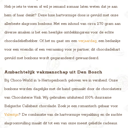
Heb je iets te vieren of wil je iemand zomaar laten weten dat je aan
hem of haar denkt? Deze luxe hartvormige doos is gevuld met onze
allerbeste slagroom bonbons. Met een inhoud van circa 270 gram aan
diverse smaken is het een heerlijke ontdekkingsreis voor de echte
chocoladeliefhebber. Of het nu gaat om een
verjaardag
, een bedankje
voor een vriendin of een verrassing voor je partner; dit chocoladehart
gevuld met bonbons wordt gegarandeerd gewaardeerd.
Ambachtelijk vakmanschap uit Den Bosch
Bij Choco-World in 's-Hertogenbosch geloven we in versheid. Onze
bonbons worden dagelijks met de hand gemaakt door de chocolatiers
van Chocolaterie Vink. Wij gebruiken uitsluitend 100% duurzame
Belgische Callebaut chocolade. Zoek je een romantisch gebaar voor
Valentijn
? De combinatie van de hartvormige verpakking en de zachte
slagroomvulling maakt dit tot een van onze meest geliefde cadeaus.