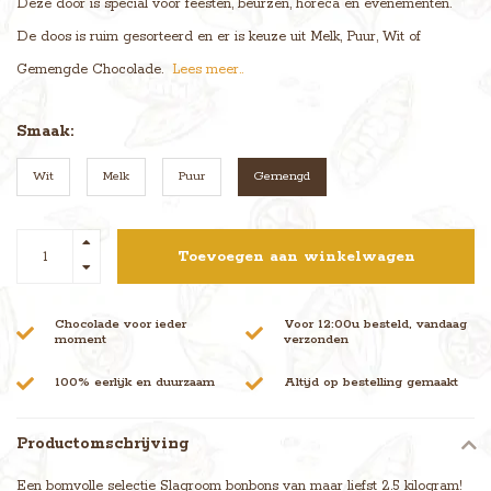
Deze door is special voor feesten, beurzen, horeca en evenementen.
De doos is ruim gesorteerd en er is keuze uit Melk, Puur, Wit of
Gemengde Chocolade.
Lees meer..
Smaak:
Wit
Melk
Puur
Gemengd
Toevoegen aan winkelwagen
Chocolade voor ieder
Voor 12:00u besteld, vandaag
moment
verzonden
100% eerlijk en duurzaam
Altijd op bestelling gemaakt
Productomschrijving
Een bomvolle selectie Slagroom bonbons van maar liefst 2.5 kilogram!