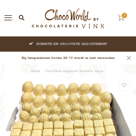
0
MENU
RUIMSTE EN GROOTSTE ASSORTIMENT
Bij temperaturen boven 28 °C wordt er niet verzonden
Home
/
Chocolade slagroom bonbons mega