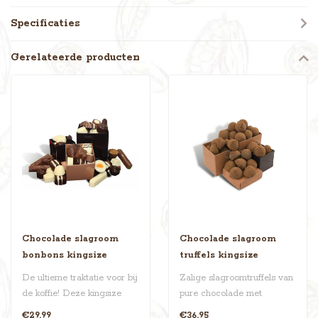
Specificaties
Gerelateerde producten
Chocolade slagroom
Chocolade slagroom
bonbons kingsize
truffels kingsize
De ultieme traktatie voor bij
Zalige slagroomtruffels van
de koffie! Deze kingsize
pure chocolade met
doos van circa 800 gram z..
cacaopoeder. Het
€29,99
€36,95