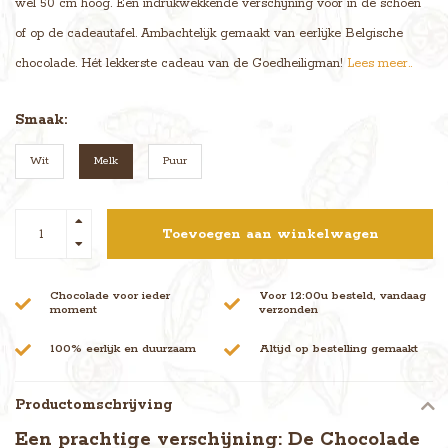
wel 50 cm hoog. Een indrukwekkende verschijning voor in de schoen
of op de cadeautafel. Ambachtelijk gemaakt van eerlijke Belgische
chocolade. Hét lekkerste cadeau van de Goedheiligman!
Lees meer..
Smaak:
Wit
Melk
Puur
Toevoegen aan winkelwagen
Chocolade voor ieder
Voor 12:00u besteld, vandaag
moment
verzonden
100% eerlijk en duurzaam
Altijd op bestelling gemaakt
Productomschrijving
Een prachtige verschijning: De Chocolade