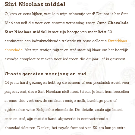
Sint Nicolaas middel
O, kom er eens kijken, wat ik in mijn schoentje vind! Dit jaar is het Sint
Nicolaas zelf die voor een enorme verrassing zorgt. Onze
Chocolade
Sint Nicolaas middel
is met zijn hoogte van maar liefst 50
centimeter een indrukwekkende traktatie uit onze collectie
Sinterklaas
chocolade
. Met zijn statige mijter en staf staat hij klaar om het heerlijk
avondje compleet te maken voor iedereen die dit jaar lief is geweest.
Groots genieten voor jong en oud
Of je nu hard gezongen hebt bij de schoen of een pronkstuk zoekt voor
pakjesavond; deze Sint Nicolaas stelt nooit teleur. Je kunt hem bestellen
in onze drie vertrouwde smaken: romige melk, krachtige pure of
zijdezachte witte Belgische chocolade. De details, zoals zijn baard,
snor en staf, zijn met de hand afgewerkt in contrasterende
chocoladekleuren. Dankzij het royale formaat van 50 cm kun je extra