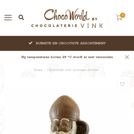
0
MENU
RUIMSTE EN GROOTSTE ASSORTIMENT
Bij temperaturen boven 28 °C wordt er niet verzonden
Home
/
Chocolade sint nicolaas middel