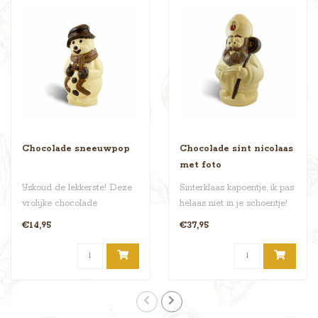
Chocolade sneeuwpop
Chocolade sint nicolaas
met foto
IJskoud de lekkerste! Deze
Sinterklaas kapoentje, ik pas
vrolijke chocolade
helaas niet in je schoentje!
sneeuwpop is maar liefst 26
Deze indrukwekkende c..
€14,95
€37,95
cm hoo..