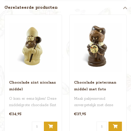
Gerelateerde producten
Chocolade sint nicolaas
Chocolade pieterman
middel
middel met foto
O kom er eens kijken! Deze
Maak pakjesavond
middelgrote chocolade Sint
onvergetelijk met deze
Nicolaas is wel 50 cm
persoonlijke chocolade
€34,95
€37,95
hoog..
Pieterman van wel..