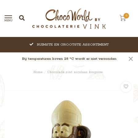
0
MENU
RUIMSTE EN GROOTSTE ASSORTIMENT
Bij temperaturen boven 28 °C wordt er niet verzonden
Home
/
Chocolade sint nicolaas kingsize