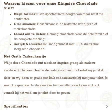
Waarom kiezen voor onze Kingsize Chocolade
Sint?
Mega formaat:
Een spectaculaire hoogte van maar liefst 70
centimeter.
Drie smaken:
Beschikbaar in de lekkerste witte, pure of
melkchocolade.
Ideaal om te delen:
Genoeg chocolade voor de hele familie of
de complete afdeling.
Eerlijk & Duurzaam:
Handgemaakt met 100% duurzame
Belgische chocolade.
Met Gratis Cadeaukaartje
Wil je deze Chocolade sint nicolaas kingsize graag als cadeau
versturen? Dat kan! Geef in de laatste stap van de bestelling je tekst
door en wij doen er gratis een leuk cadeaukaartje bij met jouw tekst. Je
kunt dus gewoon de stappen van het bestellen doorlopen en komt
vanzelf bij het veld om je tekst door te geven.
Specificaties