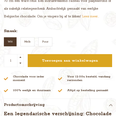
70 cm een ware reus. Een indrukwekkend cadeau voor pakjesavond of
als zakelijk relatiegeschenk. Ambachtelijk gemaakt van eerlijke
Belgische chocolade. Om je vingers bij af te likken!
Lees meer..
Smaak:
Wit
Melk
Puur
Toevoegen aan winkelwagen
Chocolade voor ieder
Voor 12:00u besteld, vandaag
moment
verzonden
100% eerlijk en duurzaam
Altijd op bestelling gemaakt
Productomschrijving
Een legendarische verschijning: Chocolade