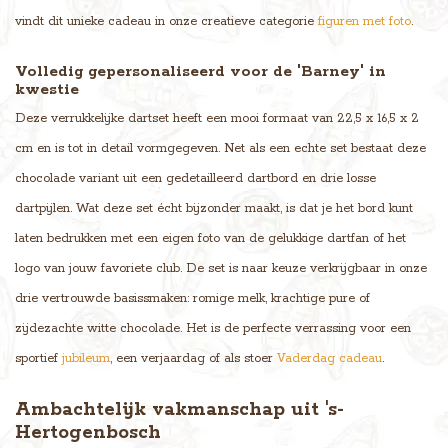
vindt dit unieke cadeau in onze creatieve categorie
figuren met foto
.
Volledig gepersonaliseerd voor de 'Barney' in
kwestie
Deze verrukkelijke dartset heeft een mooi formaat van 22,5 x 16,5 x 2
cm en is tot in detail vormgegeven. Net als een echte set bestaat deze
chocolade variant uit een gedetailleerd dartbord en drie losse
dartpijlen. Wat deze set écht bijzonder maakt, is dat je het bord kunt
laten bedrukken met een eigen foto van de gelukkige dartfan of het
logo van jouw favoriete club. De set is naar keuze verkrijgbaar in onze
drie vertrouwde basissmaken: romige melk, krachtige pure of
zijdezachte witte chocolade. Het is de perfecte verrassing voor een
sportief
jubileum
, een verjaardag of als stoer
Vaderdag cadeau
.
Ambachtelijk vakmanschap uit 's-
Hertogenbosch