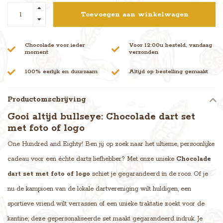
Toevoegen aan winkelwagen
Chocolade voor ieder
Voor 12:00u besteld, vandaag
moment
verzonden
100% eerlijk en duurzaam
Altijd op bestelling gemaakt
Productomschrijving
Gooi altijd bullseye: Chocolade dart set
met foto of logo
One Hundred and Eighty! Ben jij op zoek naar het ultieme, persoonlijke
cadeau voor een échte darts liefhebber? Met onze unieke
Chocolade
dart set met foto of logo
schiet je gegarandeerd in de roos. Of je
nu de kampioen van de lokale dartvereniging wilt huldigen, een
sportieve vriend wilt verrassen of een unieke traktatie zoekt voor de
kantine; deze gepersonaliseerde set maakt gegarandeerd indruk. Je