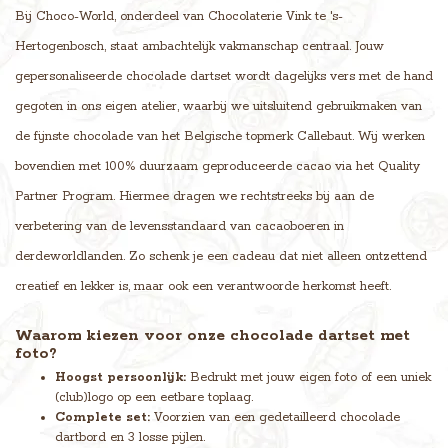
Bij Choco-World, onderdeel van Chocolaterie Vink te 's-
Hertogenbosch, staat ambachtelijk vakmanschap centraal. Jouw
gepersonaliseerde chocolade dartset wordt dagelijks vers met de hand
gegoten in ons eigen atelier, waarbij we uitsluitend gebruikmaken van
de fijnste chocolade van het Belgische topmerk Callebaut. Wij werken
bovendien met 100% duurzaam geproduceerde cacao via het Quality
Partner Program. Hiermee dragen we rechtstreeks bij aan de
verbetering van de levensstandaard van cacaoboeren in
derdeworldlanden. Zo schenk je een cadeau dat niet alleen ontzettend
creatief en lekker is, maar ook een verantwoorde herkomst heeft.
Waarom kiezen voor onze chocolade dartset met
foto?
Hoogst persoonlijk:
Bedrukt met jouw eigen foto of een uniek
(club)logo op een eetbare toplaag.
Complete set:
Voorzien van een gedetailleerd chocolade
dartbord en 3 losse pijlen.