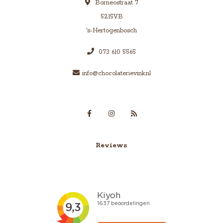
Borneostraat 7
5215VB
's-Hertogenbosch
073 610 5565
info@chocolaterievink.nl
Reviews