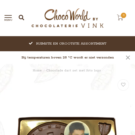
0
MENU
RUIMSTE EN GROOTSTE ASSORTIMENT
Bij temperaturen boven 28 °C wordt er niet verzonden
Home
/
Chocolade dart set met foto logo