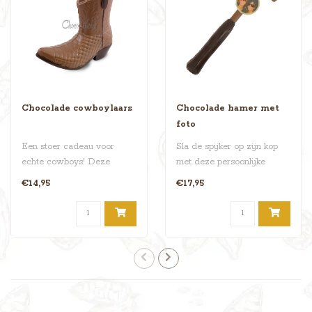
Chocolade cowboylaars
Chocolade hamer met
foto
Een stoer cadeau voor
Sla de spijker op zijn kop
echte cowboys! Deze
met deze persoonlijke
gedetailleerde chocolade
chocolade hamer! Voorzien
€14,95
€17,95
cowboylaars i..
van j..