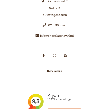
Borneostraat 7
5215VB
's-Hertogenbosch
073 610 5565
info@chocolaterievink.nl
Reviews