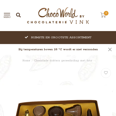
0
MENU
RUIMSTE EN GROOTSTE ASSORTIMENT
Bij temperaturen boven 28 °C wordt er niet verzonden
Home
/
Chocolade dokters gereedschap met foto