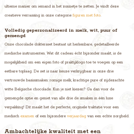
ultieme manier om iemand in het zonnetje te zetten. Je vindt deze
creatieve verrassing in onze categorie
figuren met foto
.
Volledig gepersonaliseerd in melk, wit, puur of
gemengd
Onze chocolade doktersset bestaat uit herkenbare, gedetailleerde
medische instrumenten. Wat dit cadeau écht bijzonder maakt, is de
mogelijkheid om een eigen foto of praktijklogo toe te voegen op een
eetbare toplaag. De set is naar keuze verkrijgbaar in onze drie
vertrouwde basissmaken: romige melk, krachtige pure of zijdezachte
witte Belgische chocolade. Kun je niet kiezen? Ga dan voor de
gemengde optie en geniet van alle drie de smaken in één luxe
verpakking! Dit maakt het de perfecte, originele traktatie voor een
medisch
examen
of een bijzondere
verjaardag
van een echte zorgheld.
Ambachtelijke kwaliteit met een