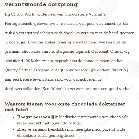
verantwoorde oorsprong
Bij Choco-World, onderdeel van Chocolaterie Vink uit 's-
Hertogenbosch, geloven we in de kracht van puur vakmanschap. Elk
stuk doktersgereedschap wordt dagelijks vers en met de hand gegoten
in ons eigen Bossche atelier, waarbij we uitsluitend werken met de
premium chocolade van het Belgische topmerk Callebaut. Omdat wij
uitsluitend 100% duurzaam geproduceerde cacao inkopen via het
Quality Partner Program, draagt jouw persoonlijke cadeau direct bij
aan een betere levensstandaard voor cacaoboeren in
derdewereldlanden. Een (h)eerlijke verwennerij met een goed verhaal!
Waarom kiezen voor onze chocolade doktersset
met foto?
Hoogst persoonlijk:
Medische instrumenten van chocolade,
uniek bedrukt met jouw foto of logo.
Kies je smaak:
Beschikbaar in heerlijke melk, pure of witte
chocolade, óf als gemengde set.