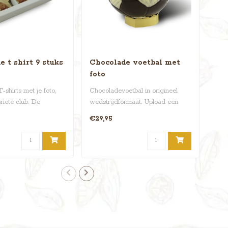
 t shirt 9 stuks
Chocolade voetbal met
Ch
foto
vo
fot
shirts met je foto,
Chocoladevoetbal in origineel
Gew
oriete club. De
wedstrijdformaat. Upload een
voe
aan de ..
mooie foto of een log..
choc
€29,95
€22
De g