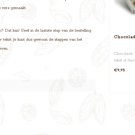
s vers gemaakt.
? Dat kan! Geef in de laatste stap van de bestelling
Chocolade
uw tekst. Je kunt dus gewoon de stappen van het
even.
Chocolade T-
tekst of fav
traktatie is 
€9,95