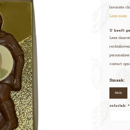
favoriete c
Lees meer..
U heeft ge
Lees daarom 
rechtsboven 
personaliser
contact opn
Smaak:
Melk
colorlab:
*