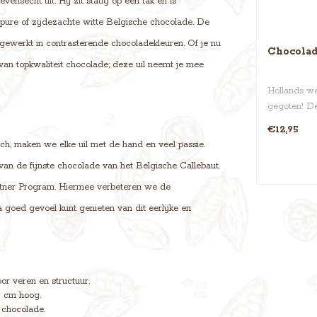
ensecht uit. Hij zit statig op een tak en is
 pure of zijdezachte witte Belgische chocolade. De
fgewerkt in contrasterende chocoladekleuren. Of je nu
Chocolad
van topkwaliteit chocolade; deze uil neemt je mee
Hollands we
gegoten! D
chocolade ko
€12,95
ch, maken we elke uil met de hand en veel passie.
van de fijnste chocolade van het Belgische Callebaut.
rtner Program. Hiermee verbeteren we de
 goed gevoel kunt genieten van dit eerlijke en
r veren en structuur.
 cm hoog.
 chocolade.