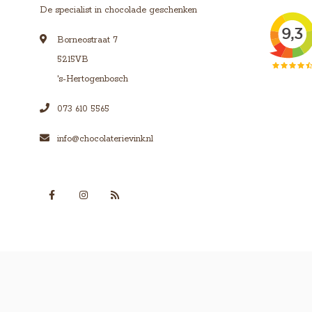
De specialist in chocolade geschenken
Borneostraat 7
5215VB
's-Hertogenbosch
073 610 5565
info@chocolaterievink.nl