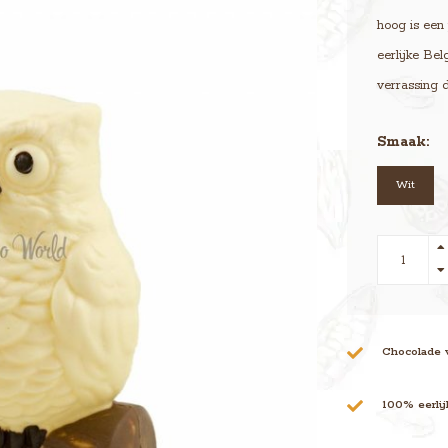
hoog is een
eerlijke Bel
verrassing 
Smaak:
Wit
Chocolade 
100% eerli