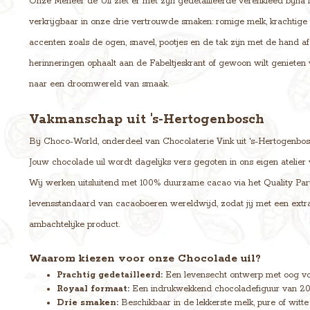
Onze Meneer de Uil ziet er met zijn gedetailleerde verenkleed bijna lev
verkrijgbaar in onze drie vertrouwde smaken: romige melk, krachtige
accenten zoals de ogen, snavel, pootjes en de tak zijn met de hand a
herinneringen ophaalt aan de Fabeltjeskrant of gewoon wilt genieten 
naar een droomwereld van smaak.
Vakmanschap uit 's-Hertogenbosch
Bij Choco-World, onderdeel van Chocolaterie Vink uit 's-Hertogenbos
Jouw chocolade uil wordt dagelijks vers gegoten in ons eigen atelier 
Wij werken uitsluitend met 100% duurzame cacao via het Quality Pa
levensstandaard van cacaoboeren wereldwijd, zodat jij met een extra
ambachtelijke product.
Waarom kiezen voor onze Chocolade uil?
Prachtig gedetailleerd:
Een levensecht ontwerp met oog voo
Royaal formaat:
Een indrukwekkend chocoladefiguur van 20
Drie smaken:
Beschikbaar in de lekkerste melk, pure of witte