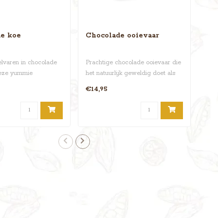
e koe
Chocolade ooievaar
Cho
lvaren in chocolade
Prachtige chocolade ooievaar die
Tata
eze yummie
het natuurlijk geweldig doet als
choc
e is het ultieme..
kraamcadeau. D..
behe
€14,95
€14