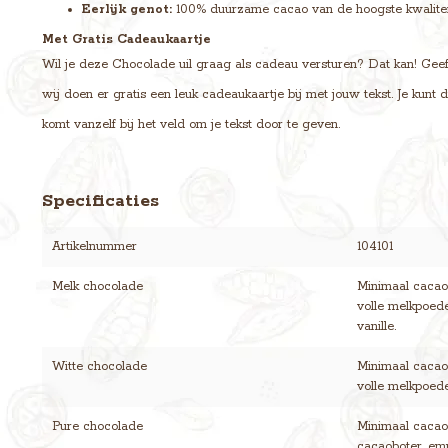
Eerlijk genot:
100% duurzame cacao van de hoogste kwalitei
Met Gratis Cadeaukaartje
Wil je deze Chocolade uil graag als cadeau versturen? Dat kan! Geef i
wij doen er gratis een leuk cadeaukaartje bij met jouw tekst. Je kun
komt vanzelf bij het veld om je tekst door te geven.
Specificaties
Artikelnummer
104101
Melk chocolade
Minimaal cacaog
volle melkpoede
vanille.
Witte chocolade
Minimaal cacaog
volle melkpoeder
Pure chocolade
Minimaal cacaog
cacaoboter, emul