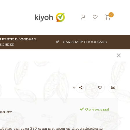
0
 BESTELD, VANDAAG
CALLEBAUT CHOCOLADE
ZONDEN
Op voorraad
Incl. btw
uitletter van circa 250 gram met noten en chocoladelekkernij.