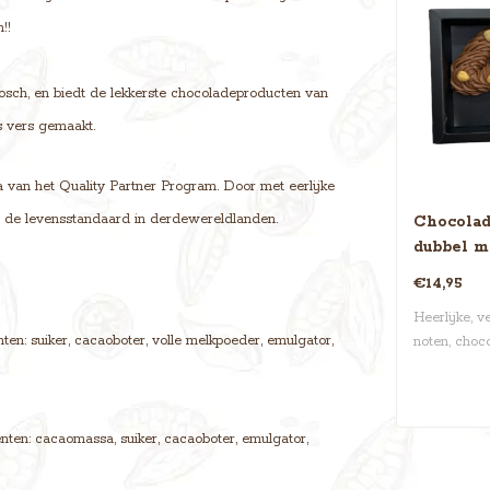
jven!!
osch, en biedt de lekkerste chocoladeproducten van
s vers gemaakt.
 van het Quality Partner Program. Door met eerlijke
n de levensstandaard in derdewereldlanden.
Chocolade
dubbel m
€14,95
Heerlijke, v
en: suiker, cacaoboter, volle melkpoeder, emulgator,
noten, choco
ten: cacaomassa, suiker, cacaoboter, emulgator,