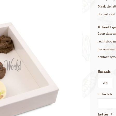
Maak de lett
die zal vast 
U heeft ge
Lees daarom 
rechtsboven 
personaliser
contact opn
Smaak:
Wit
colorlab:
Letter:
*