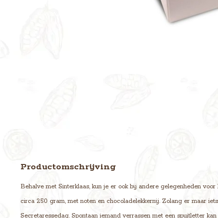
Productomschrijving
Behalve met Sinterklaas, kun je er ook bij andere gelegenheden voor ki
circa 250 gram, met noten en chocoladelekkernij. Zolang er maar iets 
Secretaressedag. Spontaan iemand verrassen met een spuitletter kan na