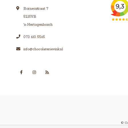
Borneostraat 7
5215VB
's-Hertogenbosch
073 610 5565
info@chocolaterievink.nl
© Co