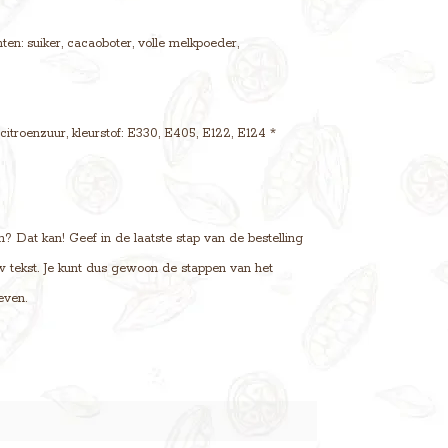
en: suiker, cacaoboter, volle melkpoeder,
 citroenzuur, kleurstof: E330, E405, E122, E124 *
? Dat kan! Geef in de laatste stap van de bestelling
uw tekst. Je kunt dus gewoon de stappen van het
even.