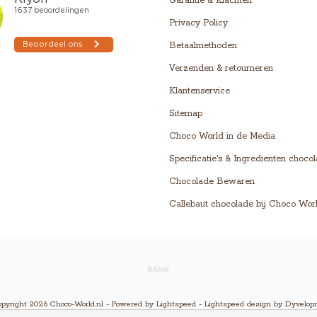
Garantie & Klachten
Privacy Policy
Betaalmethoden
Verzenden & retourneren
Klantenservice
Sitemap
Choco World in de Media
Specificatie's & Ingredienten choco
Chocolade Bewaren
Callebaut chocolade bij Choco Wor
pyright 2026 Choco-World.nl - Powered by
Lightspeed
-
Lightspeed design
by
Dyvelop