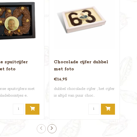
 spuitcijfer
Chocolade cijfer dubbel
Cho
et foto
met foto
dub
€16,95
€19
erse spuitcijfers met
dubbel chocolade cijfer , het cijfer
Dubb
ladeboontjes e..
is altijd van puur choc..
Verr