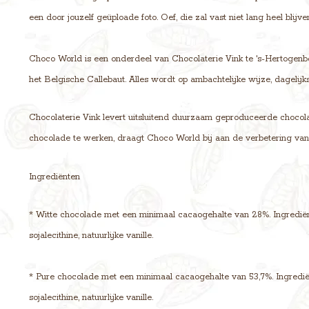
een door jouzelf geüploade foto. Oef, die zal vast niet lang heel bli
Choco World is een onderdeel van Chocolaterie Vink te 's-Hertogenb
het Belgische Callebaut. Alles wordt op ambachtelijke wijze, dagelijk
Chocolaterie Vink levert uitsluitend duurzaam geproduceerde chocola
chocolade te werken, draagt Choco World bij aan de verbetering va
Ingrediënten
* Witte chocolade met een minimaal cacaogehalte van 28%. Ingrediënt
sojalecithine, natuurlijke vanille.
* Pure chocolade met een minimaal cacaogehalte van 53,7%. Ingrediën
sojalecithine, natuurlijke vanille.