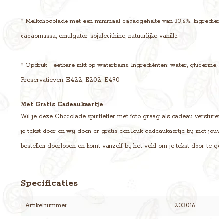
* Melkchocolade met een minimaal cacaogehalte van 33,6%. Ingrediënt
cacaomassa, emulgator, sojalecithine, natuurlijke vanille.
* Opdruk - eetbare inkt op waterbasis. Ingrediënten: water, glucerine,
Preservatieven: E422, E202, E490
Met Gratis Cadeaukaartje
Wil je deze Chocolade spuitletter met foto graag als cadeau versturen
je tekst door en wij doen er gratis een leuk cadeaukaartje bij met jo
bestellen doorlopen en komt vanzelf bij het veld om je tekst door te g
Specificaties
Artikelnummer
203016