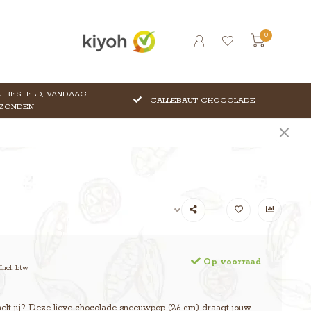
0
 BESTELD, VANDAAG
CALLEBAUT CHOCOLADE
ZONDEN
Op voorraad
Incl. btw
elt jij? Deze lieve chocolade sneeuwpop (26 cm) draagt jouw