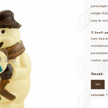
persoonlijke
eerlijke Be
jong en oud,
U heeft ge
Lees daarom 
rechtsboven 
personaliser
contact opn
Smaak:
Wit
colorlab:
*