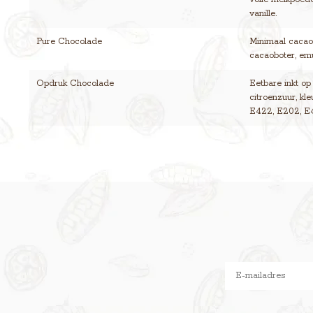
vanille.
Pure Chocolade
Minimaal cacaog
cacaoboter, emul
Opdruk Chocolade
Eetbare inkt op
citroenzuur, kl
E422, E202, E