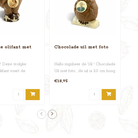
e olifant met
Chocolade uil met foto
Cho
fot
! Deze vrolijke
Hallo mijnheer de Uil ! Chocolade
Hall
ifant voert de
Uil met foto , de uil is 20 cm hoog
choc
stjes uit, sp..
en verkrij..
komt
€18,95
€18