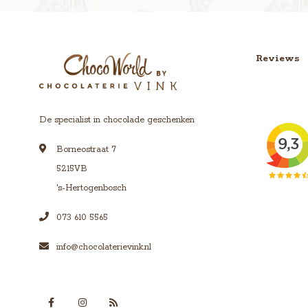
Reviews
De specialist in chocolade geschenken
Borneostraat 7
5215VB
's-Hertogenbosch
073 610 5565
info@chocolaterievink.nl