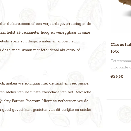
nder de kerstboom of een verjaardagsverrassing in de
maar liefst 26 centimeter hoog en verkrijgbaar in onze
ails, zoals zijn dasje, wanten en knopen, zijn
Chocolad
s deze sneeuwman met foto ideaal als kerst- of
foto
Tetetetaaaa
chocolade ol
lekkerste kun
€19,95
ch, maken we elk figuur met de hand en veel passie.
en atelier van de fijnste chocolade van het Belgische
 Quality Partner Program. Hiermee verbeteren we de
 goed gevoel kunt genieten van dit eerlijke en unieke