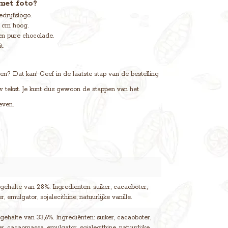
met foto?
drijfslogo.
 cm hoog.
en pure chocolade.
t.
? Dat kan! Geef in de laatste stap van de bestelling
uw tekst. Je kunt dus gewoon de stappen van het
even.
ehalte van 28%. Ingrediënten: suiker, cacaoboter,
, emulgator, sojalecithine, natuurlijke vanille.
ehalte van 33,6%. Ingrediënten: suiker, cacaoboter,
r, cacaomassa, emulgator, sojalecithine, natuurlijke