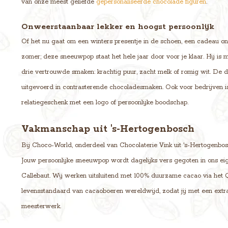
van onze meest geliefde
gepersonaliseerde chocolade figuren
.
Onweerstaanbaar lekker en hoogst persoonlijk
Of het nu gaat om een winters presentje in de schoen, een cadeau o
zomer; deze sneeuwpop staat het hele jaar door voor je klaar. Hij is 
drie vertrouwde smaken: krachtig puur, zacht melk of romig wit. De det
uitgevoerd in contrasterende chocoladesmaken. Ook voor bedrijven i
relatiegeschenk met een logo of persoonlijke boodschap.
Vakmanschap uit 's-Hertogenbosch
Bij Choco-World, onderdeel van Chocolaterie Vink uit 's-Hertogenbos
Jouw persoonlijke sneeuwpop wordt dagelijks vers gegoten in ons eig
Callebaut. Wij werken uitsluitend met 100% duurzame cacao via het
levensstandaard van cacaoboeren wereldwijd, zodat jij met een extra
meesterwerk.