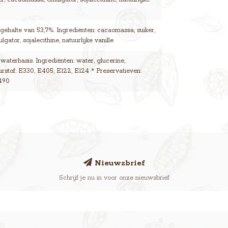
ehalte van 53,7%. Ingrediënten: cacaomassa, suiker,
gator, sojalecithine, natuurlijke vanille
 waterbasis. Ingrediënten: water, glucerine,
eurstof: E330, E405, E122, E124 * Preservatieven:
490
Nieuwsbrief
Schrijf je nu in voor onze nieuwsbrief