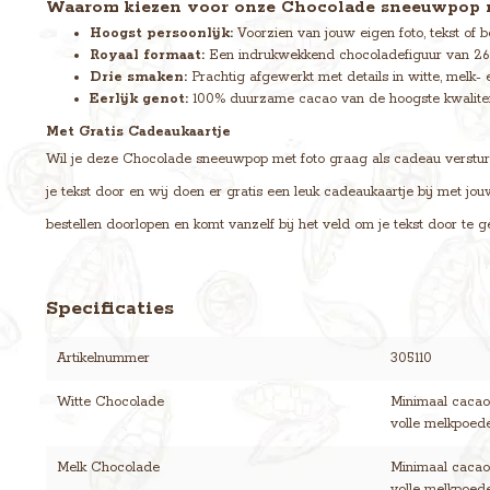
Waarom kiezen voor onze Chocolade sneeuwpop 
Hoogst persoonlijk:
Voorzien van jouw eigen foto, tekst of be
Royaal formaat:
Een indrukwekkend chocoladefiguur van 26
Drie smaken:
Prachtig afgewerkt met details in witte, melk- 
Eerlijk genot:
100% duurzame cacao van de hoogste kwalitei
Met Gratis Cadeaukaartje
Wil je deze Chocolade sneeuwpop met foto graag als cadeau versturen
je tekst door en wij doen er gratis een leuk cadeaukaartje bij met jo
bestellen doorlopen en komt vanzelf bij het veld om je tekst door te g
Specificaties
Artikelnummer
305110
Witte Chocolade
Minimaal cacaog
volle melkpoeder
Melk Chocolade
Minimaal cacaog
volle melkpoede