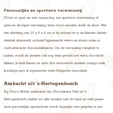
Persoonlijke en sportieve verwennerij
Of het nu gaat om een verjaardag, een sportieve overwinning of
gewoon als hippe verrassing; deze choco sneaker steelt de show. Met
een afmeting van 20 x 8 x 11 cm is de schoen tot in de kleinste details
identiek afgewerkt, inclusief bijpassende veters en stoere zolen in
contrasterende chocoladekleuren. Om de verrassing compleet te
maken, wordt de sneaker ook nog eens gevuld met extra chocolade
lekkers. Je kunt kiezen uit onze drie vertrouwde smaken: romige melk,
krachtige pure of zijdezachte witte Belgische chocolade.
Ambacht uit 's-Hertogenbosch
Bij Choco-World, onderdeel van Chocolaterie Vink uit 's-
Hertogenbosch, maken we elke sneaker met de hand en veel passie.
Jouw persoonlijke sportschoen wordt dagelijks vers gegoten in ons