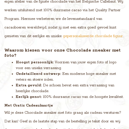
eigen atelier van de fijnste chocolade van het Belgische Callebaut. Wij
werken uitsluitend met 100% duurzame cacao via het Quality Partner
Program. Hiermee verbeteren we de levensstandaard van
cacaoboeren wereldwijd, zodat jij met een extra goed gevoel kunt
genieten van dit eerlijke en unieke
gepersonaliseerde chocolade figuur
.
Waarom kiezen voor onze Chocolade sneaker met
foto?
Hoogst persoonlijk:
Voorzien van jouw eigen foto of logo
voor een unieke verrassing.
Gedetailleerd ontwerp:
Een moderne hoge sneaker met
veters en stoere zolen.
Extra gevuld:
De schoen bevat een extra verrassing van
heerlijke chocolade.
Eerlijk genot:
100% duurzame cacao van de hoogste kwaliteit.
Met Gratis Cadeaukaartje
Wil je deze Chocolade sneaker met foto graag als cadeau versturen?
Dat kan! Geef in de laatste stap van de bestelling je tekst door en wij