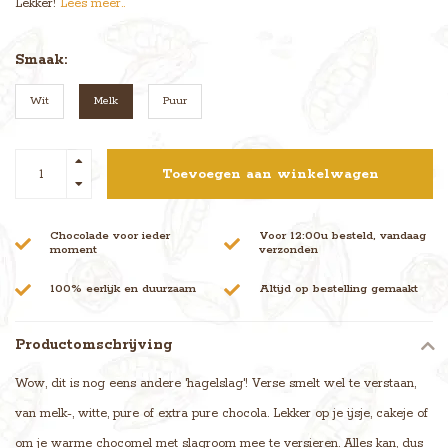
Lekker!
Lees meer..
Smaak:
Wit
Melk
Puur
Toevoegen aan winkelwagen
Chocolade voor ieder
Voor 12:00u besteld, vandaag
moment
verzonden
100% eerlijk en duurzaam
Altijd op bestelling gemaakt
Productomschrijving
Wow, dit is nog eens andere 'hagelslag'! Verse smelt wel te verstaan,
van melk-, witte, pure of extra pure chocola. Lekker op je ijsje, cakeje of
om je warme chocomel met slagroom mee te versieren. Alles kan, dus