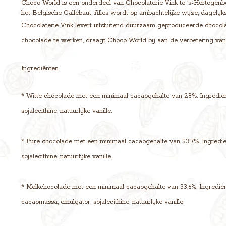
Choco World is een onderdeel van Chocolaterie Vink te 's-Hertogenb
het Belgische Callebaut. Alles wordt op ambachtelijke wijze, dagelijk
Chocolaterie Vink levert uitsluitend duurzaam geproduceerde chocola
chocolade te werken, draagt Choco World bij aan de verbetering va
Ingrediënten
* Witte chocolade met een minimaal cacaogehalte van 28%. Ingrediënt
sojalecithine, natuurlijke vanille.
* Pure chocolade met een minimaal cacaogehalte van 53,7%. Ingrediën
sojalecithine, natuurlijke vanille.
* Melkchocolade met een minimaal cacaogehalte van 33,6%. Ingrediënt
cacaomassa, emulgator, sojalecithine, natuurlijke vanille.