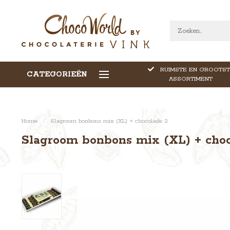
RUIMSTE EN GROOTST
CATEGORIEËN
CALLEBAUT CHOCOLADE
ASSORTIMENT
Home
/
Slagroom bonbons mix (XL) + chocolade 2
Slagroom bonbons mix (XL) + choc