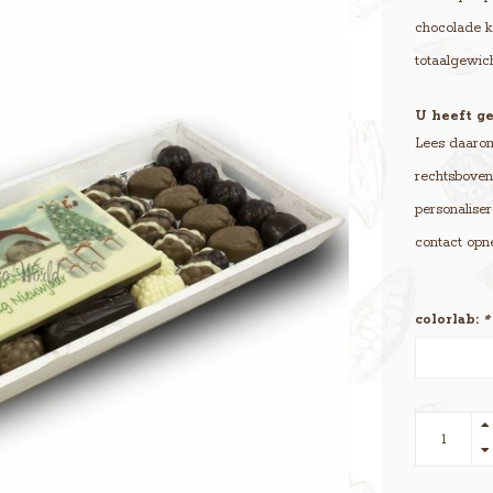
chocolade k
totaalgewic
U heeft ge
Lees daarom 
rechtsboven 
personaliser
contact opn
colorlab:
*