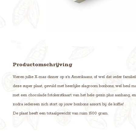
Productomschrijving
Vieren jullie X-mas dinner op z'n Amerikaans, of wel dat ieder familiel
deze super plaat, gevuld met heerlijke slagroom bonbons, wel heul makk
met een chocolade fotokerstkaart van het hele gezin plus aanhang, en 
zodra iedereen zich stort op jouw bonbons assorti bij de koffie!
De plaat heeft een totaalgewicht van ruim 1500 gram.