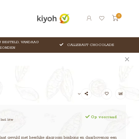
0
 BESTELD, VANDAAG
CALLEBAUT CHOCOLADE
ZONDEN
Op voorraad
Incl. btw
laat gevuld met heerlijke slagroom bonbons en daarbovenop een