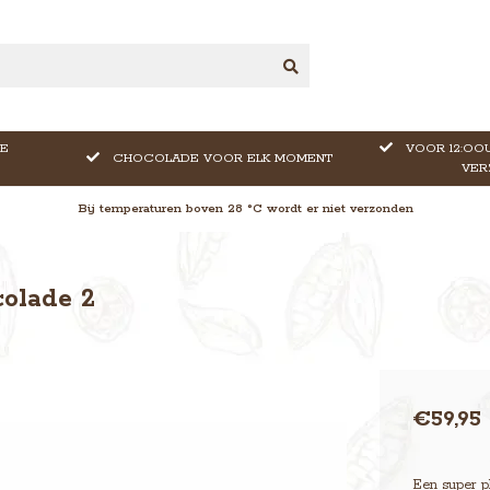
E
VOOR 12:OOU
CHOCOLADE VOOR ELK MOMENT
VER
Bij temperaturen boven 28 °C wordt er niet verzonden
olade 2
€59,95
Een super p