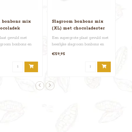
 bonbons mix
Slagroom bonbons mix
hocoladek
(XL) met chocoladester
laat gevuld met
Een supergrote plaat gevuld met
lagroom bonbons en
heerlijke slagroom bonbons en
 een chocola..
daarbovenop een ch..
€59,95