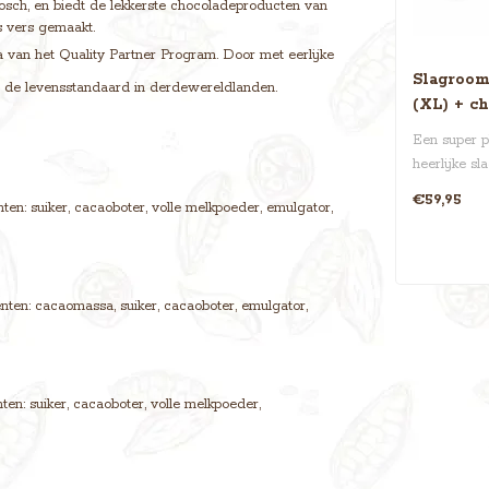
osch, en biedt de lekkerste chocoladeproducten van
s vers gemaakt.
 van het Quality Partner Program. Door met eerlijke
Slagroom
n de levensstandaard in derdewereldlanden.
(XL) + c
Een super p
heerlijke s
daarbovenop
€59,95
en: suiker, cacaoboter, volle melkpoeder, emulgator,
ten: cacaomassa, suiker, cacaoboter, emulgator,
en: suiker, cacaoboter, volle melkpoeder,