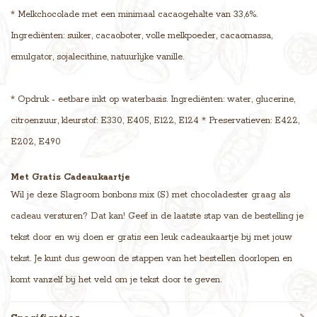
* Melkchocolade met een minimaal cacaogehalte van 33,6%.
Ingrediënten: suiker, cacaoboter, volle melkpoeder, cacaomassa,
emulgator, sojalecithine, natuurlijke vanille.
* Opdruk - eetbare inkt op waterbasis. Ingrediënten: water, glucerine,
citroenzuur, kleurstof: E330, E405, E122, E124 * Preservatieven: E422,
E202, E490
Met Gratis Cadeaukaartje
Wil je deze Slagroom bonbons mix (S) met chocoladester graag als
cadeau versturen? Dat kan! Geef in de laatste stap van de bestelling je
tekst door en wij doen er gratis een leuk cadeaukaartje bij met jouw
tekst. Je kunt dus gewoon de stappen van het bestellen doorlopen en
komt vanzelf bij het veld om je tekst door te geven.