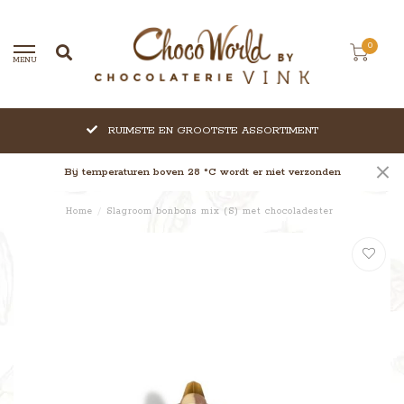
0
MENU
RUIMSTE EN GROOTSTE ASSORTIMENT
Bij temperaturen boven 28 °C wordt er niet verzonden
Home
/
Slagroom bonbons mix (S) met chocoladester