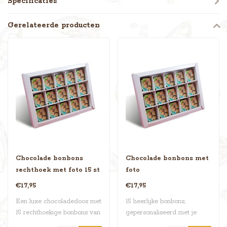
Specificaties
Gerelateerde producten
Chocolade bonbons
Chocolade bonbons met
rechthoek met foto 15 st
foto
€17,95
€17,95
Een luxe chocoladedoos met
15 heerlijke bonbons,
15 rechthoekige bonbons van
gepersonaliseerd met je
Belgi..
eigen foto en ..