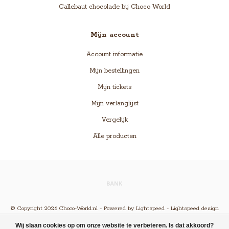
Callebaut chocolade bij Choco World
Mijn account
Account informatie
Mijn bestellingen
Mijn tickets
Mijn verlanglijst
Vergelijk
Alle producten
© Copyright 2026 Choco-World.nl - Powered by
Lightspeed
-
Lightspeed design
by
Dyvelopment
Wij slaan cookies op om onze website te verbeteren. Is dat akkoord?