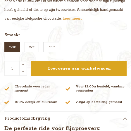
chocolade (20x16 cm) is het ultieme cadeau voor wie net zijn rijbewijs
heeft gehaald of dol is op zijn tweewieler. Ambachtelijk handgemaakt
van eerlijke Belgische chocolade.
Lees meer..
Smaak:
Melk
Wit
Puur
Toevoegen aan winkelwagen
Chocolade voor ieder
Voor 12:00u besteld, vandaag
moment
verzonden
100% eerlijk en duurzaam
Altijd op bestelling gemaakt
Productomschrijving
De perfecte ride voor fijnproevers: