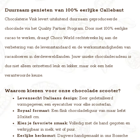
Duurzaam genieten van 100% eerlijke Callebaut
Chocolaterie Vink levert uitsluitend duurzaam geproduceerde
chocolade via het Quality Partner Program. Door met 100% eerlijke
cacao te werken, draagt Choco World rechtstreeks bij aan de
verbetering van de levensstandaard en de werkomstandigheden van
cacaoboeren in derdewereldlanden. Jouw unieke chocoladecadeau is
dus niet alleen ontzettend leuk en lekker, maar ook een hele
verantwoorde keuze.
Waarom kiezen voor onze chocolade scooter?
Levensecht Italiaans design:
Zeer gedetailleerd
vormgegeven, een eyecatcher voor elke scooterfan.
Royaal formaat:
Een flink chocoladefiguur van maar liefst
20x16x8 cm.
Kies je favoriete smaak:
Volledig met de hand gegoten en
verkrijgbaar in melk, wit of puur.
Eerlijke herkomst:
Dagvers handgemaakt in ons Bossche