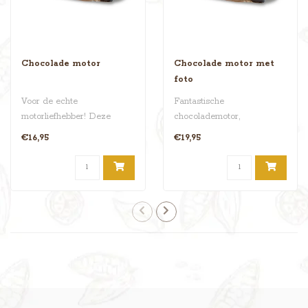
Chocolade motor
Chocolade motor met
foto
Voor de echte
Fantastische
motorliefhebber! Deze
chocolademotor,
fantastische
gepersonaliseerd met een
€16,95
€19,95
chocolademotor (Low
foto of logo om 'm extra s..
Rider) is m..