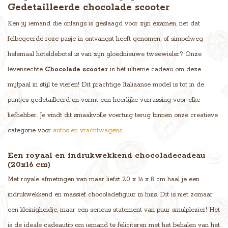
Gedetailleerde chocolade scooter
Ken jij iemand die onlangs is geslaagd voor zijn examen, net dat
felbegeerde roze pasje in ontvangst heeft genomen, of simpelweg
helemaal hoteldebotel is van zijn gloednieuwe tweewieler? Onze
levensechte
Chocolade scooter
is hét ultieme cadeau om deze
mijlpaal in stijl te vieren! Dit prachtige Italiaanse model is tot in de
puntjes gedetailleerd en vormt een heerlijke verrassing voor elke
liefhebber. Je vindt dit smaakvolle voertuig terug binnen onze creatieve
categorie voor
autos en vrachtwagens
.
Een royaal en indrukwekkend chocoladecadeau
(20x16 cm)
Met royale afmetingen van maar liefst 20 x 16 x 8 cm haal je een
indrukwekkend en massief chocoladefiguur in huis. Dit is niet zomaar
een kleinigheidje, maar een serieus statement van puur smulplezier! Het
is de ideale cadeautip om iemand te feliciteren met het behalen van het