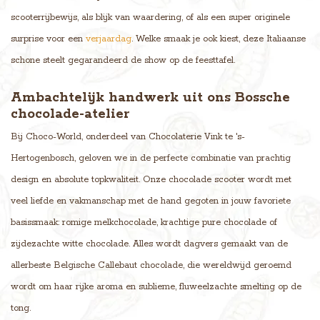
scooterrijbewijs, als blijk van waardering, of als een super originele
surprise voor een
verjaardag
. Welke smaak je ook kiest, deze Italiaanse
schone steelt gegarandeerd de show op de feesttafel.
Ambachtelijk handwerk uit ons Bossche
chocolade-atelier
Bij Choco-World, onderdeel van Chocolaterie Vink te 's-
Hertogenbosch, geloven we in de perfecte combinatie van prachtig
design en absolute topkwaliteit. Onze chocolade scooter wordt met
veel liefde en vakmanschap met de hand gegoten in jouw favoriete
basissmaak: romige melkchocolade, krachtige pure chocolade of
zijdezachte witte chocolade. Alles wordt dagvers gemaakt van de
allerbeste Belgische Callebaut chocolade, die wereldwijd geroemd
wordt om haar rijke aroma en sublieme, fluweelzachte smelting op de
tong.