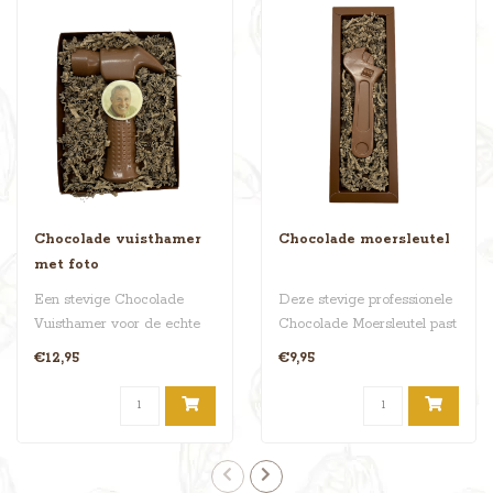
Chocolade vuisthamer
Chocolade moersleutel
met foto
Een stevige Chocolade
Deze stevige professionele
Vuisthamer voor de echte
Chocolade Moersleutel past
vakman. Timmeren, maar
op ieder boutje of moertje..
€12,95
€9,95
niet te ha..