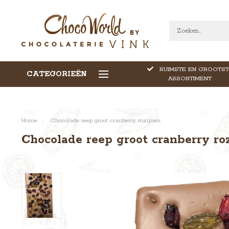
RUIMSTE EN GROOTST
CATEGORIEËN
CALLEBAUT CHOCOLADE
ASSORTIMENT
Home
/
Chocolade reep groot cranberry rozijnen
Chocolade reep groot cranberry ro