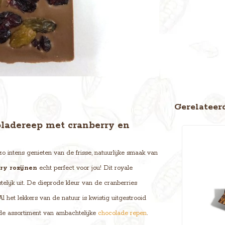
Gerelateer
oladereep met cranberry en
zo intens genieten van de frisse, natuurlijke smaak van
ry rozijnen
echt perfect voor jou! Dit royale
telijk uit. De dieprode kleur van de cranberries
l het lekkers van de natuur is kwistig uitgestrooid
eide assortiment van ambachtelijke
chocolade repen
.