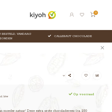
0
 BESTELD, VANDAAG
CALLEBAUT CHOCOLADE
ZONDEN
Op voorraad
ncl. btw
an moeder natuur! Deze extra grote chocoladereep (ca. 250