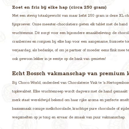
Zoet en fris bij elke hap (circa 250 gram)
Met een stevig totaalgewicht van maar liefst 250 gram is deze XL-c
fijnproever. Onze meester-chocolatiers gieten elk tablet met de hand
vruchtenmix. Dit zorgt voor een bijzondere smaakbeleving: de chocola
cranberries en rozijnen bij elke hap voor een aangename, friszoete t
verjaardag, als bedankje, of om je partner of moeder eens flink mee 
ook gewoon lekker in je eentje op de bank van genieten!
Echt Bossch vakmanschap van premium k
Bij Choco-World, onderdeel van Chocolaterie Vink te 's-Hertogenbosc
topkwaliteit. Elke vruchtenreep wordt dagvers met de hand gemaakt v
merk staat wereldwijd bekend om haar rijke aroma en perfecte smeltin
basissmaak: romige melkchocolade, krachtige pure chocolade of zijd
wegsmelten op je tong en ervaar de smaak van puur vakmanschap.