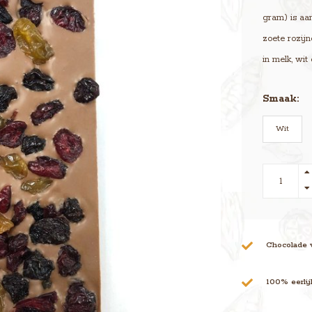
gram) is aan
zoete rozij
in melk, wit
Smaak:
Wit
Chocolade 
100% eerli