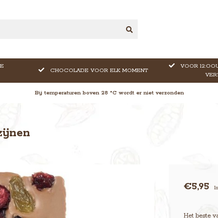
E
VOOR 12:OOU
CHOCOLADE VOOR ELK MOMENT
VER
Bij temperaturen boven 28 °C wordt er niet verzonden
zijnen
€5,95
I
Het beste v