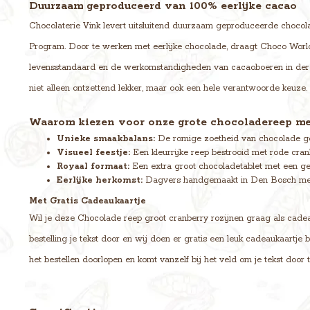
Duurzaam geproduceerd van 100% eerlijke cacao
Chocolaterie Vink levert uitsluitend duurzaam geproduceerde chocolad
Program. Door te werken met eerlijke chocolade, draagt Choco World
levensstandaard en de werkomstandigheden van cacaoboeren in der
niet alleen ontzettend lekker, maar ook een hele verantwoorde keuze.
Waarom kiezen voor onze grote chocoladereep met
Unieke smaakbalans:
De romige zoetheid van chocolade gec
Visueel feestje:
Een kleurrijke reep bestrooid met rode cran
Royaal formaat:
Een extra groot chocoladetablet met een ge
Eerlijke herkomst:
Dagvers handgemaakt in Den Bosch met
Met Gratis Cadeaukaartje
Wil je deze Chocolade reep groot cranberry rozijnen graag als cadea
bestelling je tekst door en wij doen er gratis een leuk cadeaukaartje
het bestellen doorlopen en komt vanzelf bij het veld om je tekst door 