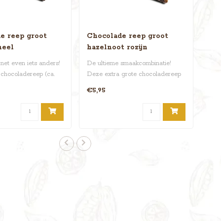
e reep groot
Chocolade reep groot
neel
hazelnoot rozijn
net even iets anders!
De ultieme smaakcombinatie!
chocoladereep (ca.
Deze extra grote chocoladereep
 aan..
(ca. 250 gram) is aan..
€5,95