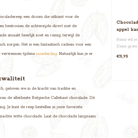
hocoladereep een droom die uitkomt voor de
Chocolad
 en bestrooien de achterzijde direct met de
appel ka
de smaakt heerlijk zoet en romig, terwijl de
Soms wil je 
ouch zorgen. Het is een fantastisch cadeau voor een
Deze grote 
250 gram) is
te verwennen tijdens
moederdag
. Natuurlijk kun je er
€5,95
waliteit
h, geloven we in de kracht van traditie en
an de allerbeste Belgische Callebaut chocolade. Dit
g. Je kunt de reep bestellen in jouw favoriete
ezachte witte chocolade. Laat de chocolade langzaam