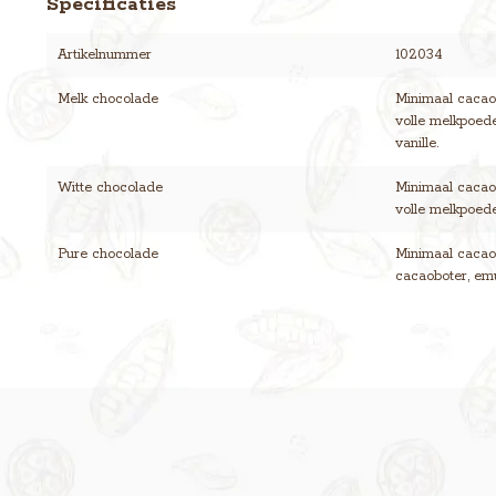
Specificaties
Artikelnummer
102034
Melk chocolade
Minimaal cacaog
volle melkpoede
vanille.
Witte chocolade
Minimaal cacaog
volle melkpoeder
Pure chocolade
Minimaal cacaog
cacaoboter, emul