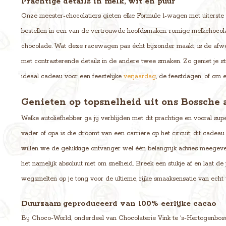
Prachtige details in melk, wit en puur
Onze meester-chocolatiers gieten elke Formule 1-wagen met uiterste p
bestellen in een van de vertrouwde hoofdsmaken: romige melkchocola
chocolade. Wat deze racewagen pas écht bijzonder maakt, is de afwe
met contrasterende details in de andere twee smaken. Zo geniet je sti
ideaal cadeau voor een feestelijke
verjaardag
, de feestdagen, of om 
Genieten op topsnelheid uit ons Bossche a
Welke autoliefhebber ga jij verblijden met dit prachtige en vooral sup
vader of opa is die droomt van een carrière op het circuit; dit cadea
willen we de gelukkige ontvanger wel één belangrijk advies meegev
het namelijk absoluut niet om snelheid. Breek een stukje af en laat
wegsmelten op je tong voor de ultieme, rijke smaaksensatie van ech
Duurzaam geproduceerd van 100% eerlijke cacao
Bij Choco-World, onderdeel van Chocolaterie Vink te 's-Hertogenbosc