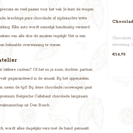
recisie en veel passie voor het vak. Je kunt de wagen
de, krachtige pure chocolade of zijdezachte witte
Chocolad
rking. Elke auto wordt namelijk handmatig versierd
ekem van alle drie de smaken tegelijk! Het is een
Chocolade a
uitvoering.
een behaalde overwinning te vieren.
weg te zwij
€14,95
telier
er lekkere cadeau? Of het nu je zoon, dochter, partner,
u valt gegarandeerd in de smaak. Bij het oppeuzelen
en: neem de tijd! Bij deze chocolade racewagen gaat
 de premium Belgische Callebaut chocolade langzaam
t vakmanschap uit Den Bosch.
h, wordt alles dagelijks vers met de hand gemaakt.