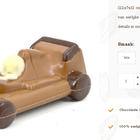
(22x7x12 cm
van eerlijk
details in m
Smaak:
Wit
Chocolade 
100% eerli