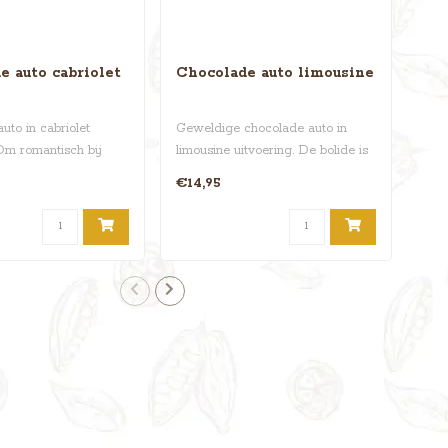
e auto cabriolet
Chocolade auto limousine
Cho
uto in cabriolet
Geweldige chocolade auto in
Hét 
 Om romantisch bij
limousine uitvoering. De bolide is
busc
melen en 'm..
circa 25x10x8 cen..
indr
€14,95
€19