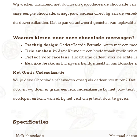
Wij werken uitsluitend met duurzaam geproduceerde chocolade van h
onze eerlijke chocolade, draagt jouw cadeau direct bij aan de verbe
derdewereldlanden. Dat is pas verantwoord genieten van topkwaliteit
Waarom kiezen voor onze chocolade racewagen?
Prachtig design:
Gedetailleerde Formule 1-auto met een moo
Drie smaken in één:
Keuze uit een hoofdsmaak (melk, wit of
Perfect voor racefans:
Hét ultieme cadeau voor de échte lie
Eerlijke herkomst:
Dagvers handgemaakt in ons Bossche at
Met Gratis Cadeaukaartje
Wil je deze Chocolade racewagen graag als cadeau versturen? Dat kan
door en wij doen er gratis een leuk cadeaukaartje bij met jouw tekst
doorlopen en komt vanzelf bij het veld om je tekst door te geven.
Specificaties
Melk chocolade
Minimaal cacaog