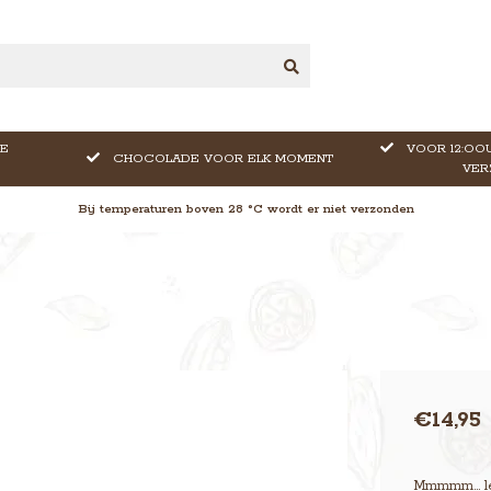
E
VOOR 12:OOU
CHOCOLADE VOOR ELK MOMENT
VER
Bij temperaturen boven 28 °C wordt er niet verzonden
€14,95
Mmmmm… lekk