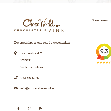
Reviews
De specialist in chocolade geschenken
Borneostraat 7
5215VB
's-Hertogenbosch
073 610 5565
info@chocolaterievink.nl