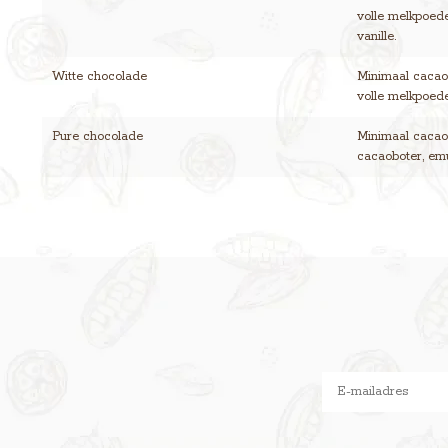
volle melkpoede
vanille.
Witte chocolade
Minimaal cacaog
volle melkpoeder
Pure chocolade
Minimaal cacaog
cacaoboter, emul