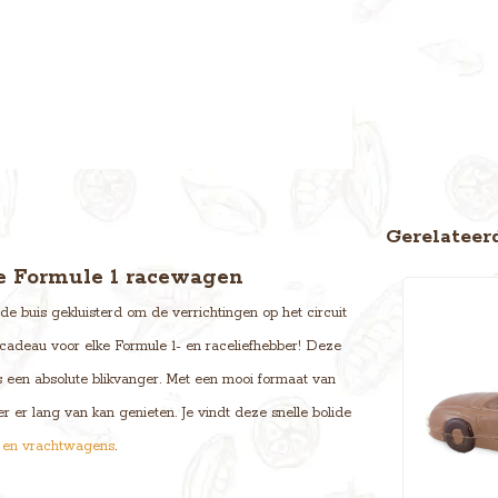
Gerelateer
e Formule 1 racewagen
de buis gekluisterd om de verrichtingen op het circuit
 cadeau voor elke Formule 1- en raceliefhebber! Deze
s een absolute blikvanger. Met een mooi formaat van
er er lang van kan genieten. Je vindt deze snelle bolide
s en vrachtwagens
.