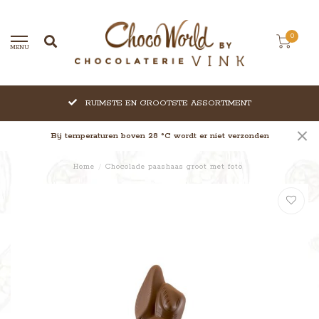
0
MENU
RUIMSTE EN GROOTSTE ASSORTIMENT
Bij temperaturen boven 28 °C wordt er niet verzonden
Home
/
Chocolade paashaas groot met foto