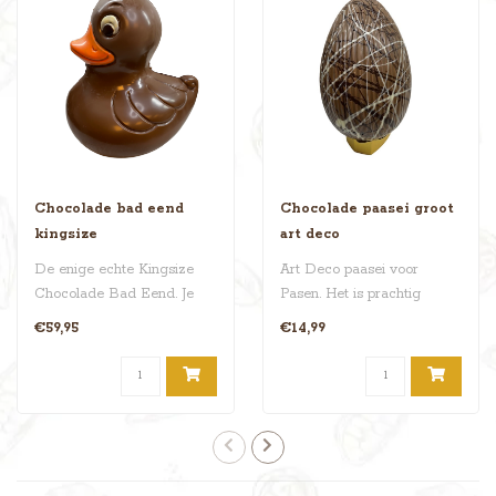
Chocolade bad eend
Chocolade paasei groot
kingsize
art deco
De enige echte Kingsize
Art Deco paasei voor
Chocolade Bad Eend. Je
Pasen. Het is prachtig
kunt hem mee in bad
gedecoreerd, volledig
€59,95
€14,99
nemen, maar d..
handgemaakt en..