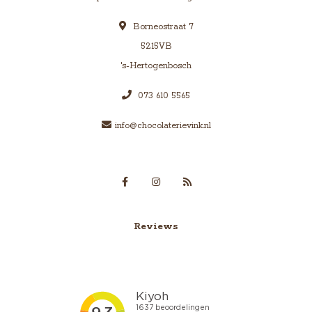
Borneostraat 7
5215VB
's-Hertogenbosch
073 610 5565
info@chocolaterievink.nl
Reviews