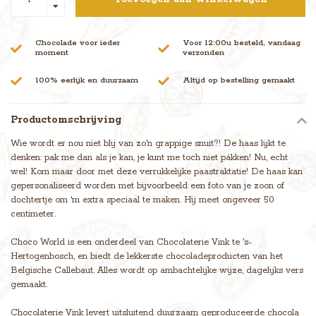
Chocolade voor ieder
Voor 12:00u besteld, vandaag
moment
verzonden
100% eerlijk en duurzaam
Altijd op bestelling gemaakt
Productomschrijving
Wie wordt er nou niet blij van zo'n grappige snuit?! De haas lijkt te
denken: pak me dan als je kan, je kunt me toch niet pákken! Nu, echt
wel! Kom maar door met deze verrukkelijke paastraktatie! De haas kan
gepersonaliseerd worden met bijvoorbeeld een foto van je zoon of
dochtertje om 'm extra speciaal te maken. Hij meet ongeveer 50
centimeter.
Choco World is een onderdeel van Chocolaterie Vink te 's-
Hertogenbosch, en biedt de lekkerste chocoladeproducten van het
Belgische Callebaut. Alles wordt op ambachtelijke wijze, dagelijks vers
gemaakt.
Chocolaterie Vink levert uitsluitend duurzaam geproduceerde chocola