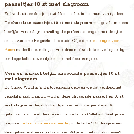
paaseitjes 10 st met slagroom
Zodra dit uitdeeldoosje op tafel komt, is het in een mum van tijd leeg.
De
chocolade paaseitjes 10 st met slagroom
zijn gevuld met een
heerlijke, verse slagroomvulling die perfect samengaat met de rijke
smaak van onze Belgische chocolade. Of je deze
lekkernijen voor
Pasen
nu deelt met collega’s, vriendinnen of ze stiekem zelf opeet bij
een kopje koffie; deze eitjes maken het feest compleet.
Vers en ambachtelijk: chocolade paaseitjes 10 st
met slagroom
Bij Choco-World in 's-Hertogenbosch geloven we dat versheid het
verschil maakt. Daarom worden deze
chocolade paaseitjes 10 st
met slagroom
dagelijks handgemaakt in ons eigen atelier. Wij
gebruiken uitsluitend duurzame chocolade van Callebaut. Zoek je een
origineel
cadeau voor een verjaardag
in de lente? Dit doosje is een
klein gebaar met een grootse smaak. Wil je echt iets unieks geven?