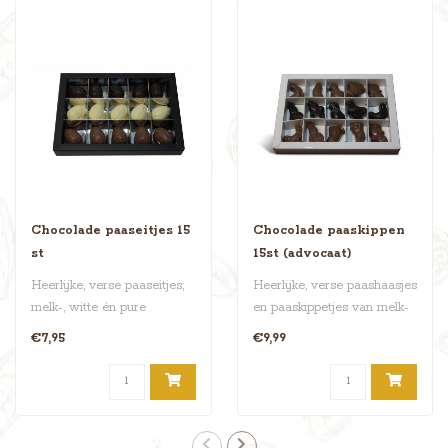
Chocolade paaseitjes 15
Chocolade paaskippen
st
15st (advocaat)
Heerlijke, verse paaseitjes;
Heerlijke, verse paashaasjes
melk-, witte én pure
en paaskippetjes van melk-
chocola. Er zitten er vijftie..
én pure chocolade. Ze h..
€7,95
€9,99