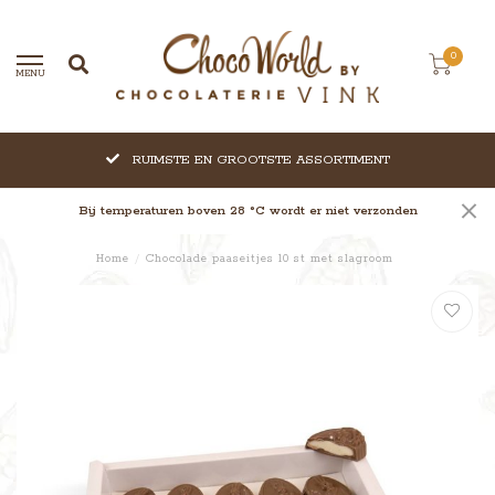
0
MENU
RUIMSTE EN GROOTSTE ASSORTIMENT
Bij temperaturen boven 28 °C wordt er niet verzonden
Home
/
Chocolade paaseitjes 10 st met slagroom