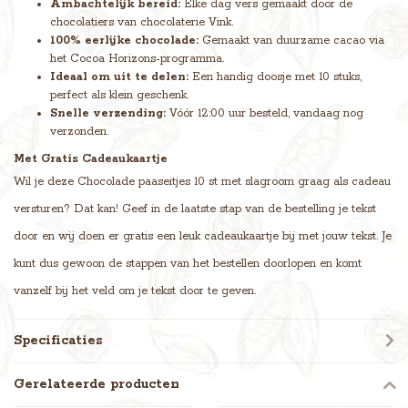
Ambachtelijk bereid:
Elke dag vers gemaakt door de
chocolatiers van chocolaterie Vink.
100% eerlijke chocolade:
Gemaakt van duurzame cacao via
het Cocoa Horizons-programma.
Ideaal om uit te delen:
Een handig doosje met 10 stuks,
perfect als klein geschenk.
Snelle verzending:
Vóór 12:00 uur besteld, vandaag nog
verzonden.
Met Gratis Cadeaukaartje
Wil je deze Chocolade paaseitjes 10 st met slagroom graag als cadeau
versturen? Dat kan! Geef in de laatste stap van de bestelling je tekst
door en wij doen er gratis een leuk cadeaukaartje bij met jouw tekst. Je
kunt dus gewoon de stappen van het bestellen doorlopen en komt
vanzelf bij het veld om je tekst door te geven.
Specificaties
Gerelateerde producten