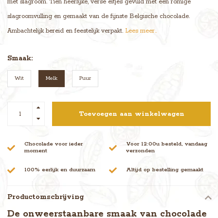
met slagroom. Tien heerlijke, verse eitjes gevuld met een romige
slagroomvulling en gemaakt van de fijnste Belgische chocolade.
Ambachtelijk bereid en feestelijk verpakt.
Lees meer..
Smaak:
Wit
Melk
Puur
Toevoegen aan winkelwagen
Chocolade voor ieder
Voor 12:00u besteld, vandaag
moment
verzonden
100% eerlijk en duurzaam
Altijd op bestelling gemaakt
Productomschrijving
De onweerstaanbare smaak van chocolade