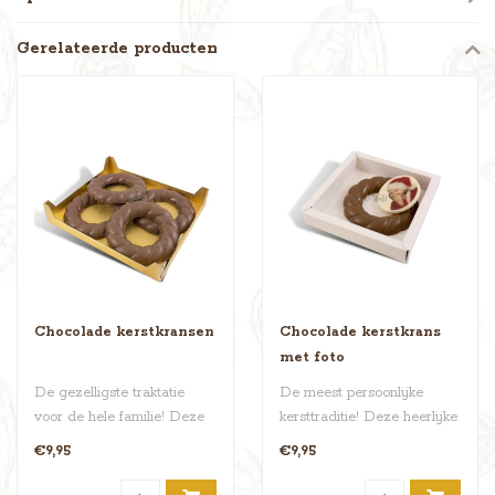
Gerelateerde producten
Chocolade kerstkransen
Chocolade kerstkrans
met foto
De gezelligste traktatie
De meest persoonlijke
voor de hele familie! Deze
kersttraditie! Deze heerlijke
set bevat vier verrukkelijke..
chocolade kerstkrans van
€9,95
€9,95
cir..