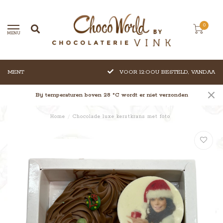
0
MENU
VOOR 12:OOU BESTELD, VANDAAG VERZONDEN
Bij temperaturen boven 28 °C wordt er niet verzonden
Home
/
Chocolade luxe kerstkrans met foto