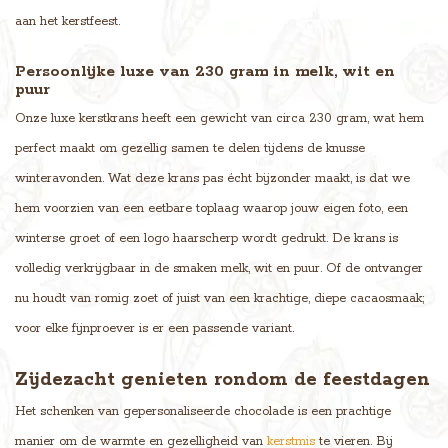
aan het kerstfeest.
Persoonlijke luxe van 230 gram in melk, wit en
puur
Onze luxe kerstkrans heeft een gewicht van circa 230 gram, wat hem
perfect maakt om gezellig samen te delen tijdens de knusse
winteravonden. Wat deze krans pas écht bijzonder maakt, is dat we
hem voorzien van een eetbare toplaag waarop jouw eigen foto, een
winterse groet of een logo haarscherp wordt gedrukt. De krans is
volledig verkrijgbaar in de smaken melk, wit en puur. Of de ontvanger
nu houdt van romig zoet of juist van een krachtige, diepe cacaosmaak;
voor elke fijnproever is er een passende variant.
Zijdezacht genieten rondom de feestdagen
Het schenken van gepersonaliseerde chocolade is een prachtige
manier om de warmte en gezelligheid van
kerstmis
te vieren. Bij