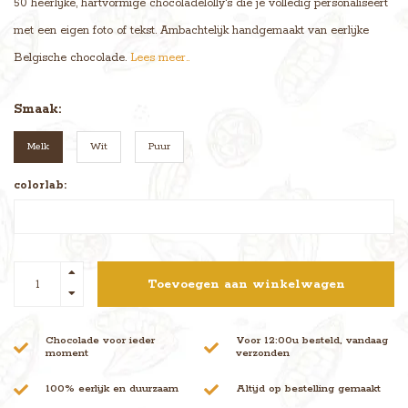
50 heerlijke, hartvormige chocoladelolly's die je volledig personaliseert
met een eigen foto of tekst. Ambachtelijk handgemaakt van eerlijke
Belgische chocolade.
Lees meer..
Smaak:
Melk
Wit
Puur
colorlab:
Toevoegen aan winkelwagen
Chocolade voor ieder
Voor 12:00u besteld, vandaag
moment
verzonden
100% eerlijk en duurzaam
Altijd op bestelling gemaakt