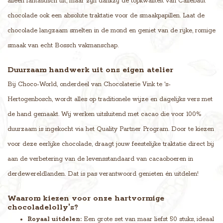
alleen fantastisch uit, maar zijn dankzij de topkwaliteit van Callebaut
chocolade ook een absolute traktatie voor de smaakpapillen. Laat de
chocolade langzaam smelten in de mond en geniet van de rijke, romige
smaak van echt Bossch vakmanschap.
Duurzaam handwerk uit ons eigen atelier
Bij Choco-World, onderdeel van Chocolaterie Vink te 's-
Hertogenbosch, wordt alles op traditionele wijze en dagelijks vers met
de hand gemaakt. Wij werken uitsluitend met cacao die voor 100%
duurzaam is ingekocht via het Quality Partner Program. Door te kiezen
voor deze eerlijke chocolade, draagt jouw feestelijke traktatie direct bij
aan de verbetering van de levensstandaard van cacaoboeren in
derdewereldlanden. Dat is pas verantwoord genieten én uitdelen!
Waarom kiezen voor onze hartvormige
chocoladelolly's?
Royaal uitdelen:
Een grote set van maar liefst 50 stuks, ideaal