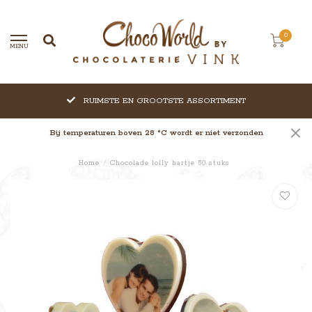
0
MENU
RUIMSTE EN GROOTSTE ASSORTIMENT
Bij temperaturen boven 28 °C wordt er niet verzonden
Home
/
Chocolade lolly hartje 50 stuks