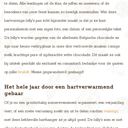
te delen. Alle leerlingen uit de klas, de juffen en meesters, of de
bezoekers van jouw feest kunnen zo heerlijk meesmullen. Wat deze
hartvormige lolly's pas écht bijzonder maakt, is dat je ze kunt
personaliseren met een eigen foto, een datum of een persoonlijke tekst.
De lolly's worden gegoten van de allerbeste Belgische chocolade en
zijn naar keuze verkrijgbaar in onze drie vertrouwde smaken: romige
melk, krachtige pure of zijdezachte witte chocolade. Dit maakt ze ook
bij uitstek geschikt als exclusief en romantisch bedankje voor de gasten
op jullie
bruiloft
. Missie gegarandeerd geslaagd!
Het hele jaar door een hartverwarmend
gebaar
Of je nu een grootschalig zomerevenement organiseert, een verjaardag
viert, of een zoete verrassing zoekt om uit te delen rondom
valentijn
;
met deze liefdevolle harthanger zit je altijd goed. De lolly's zien er niet