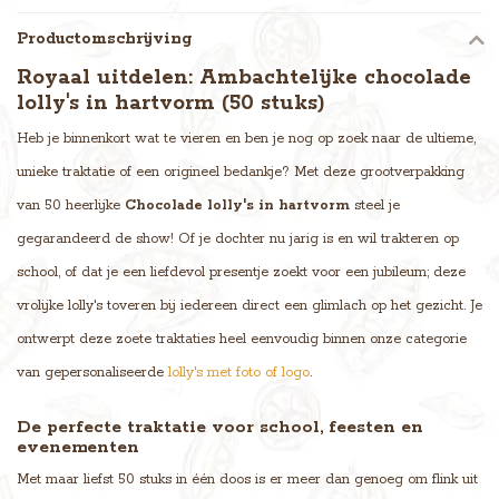
Productomschrijving
Royaal uitdelen: Ambachtelijke chocolade
lolly's in hartvorm (50 stuks)
Heb je binnenkort wat te vieren en ben je nog op zoek naar de ultieme,
unieke traktatie of een origineel bedankje? Met deze grootverpakking
van 50 heerlijke
Chocolade lolly's in hartvorm
steel je
gegarandeerd de show! Of je dochter nu jarig is en wil trakteren op
school, of dat je een liefdevol presentje zoekt voor een jubileum; deze
vrolijke lolly's toveren bij iedereen direct een glimlach op het gezicht. Je
ontwerpt deze zoete traktaties heel eenvoudig binnen onze categorie
van gepersonaliseerde
lolly's met foto of logo
.
De perfecte traktatie voor school, feesten en
evenementen
Met maar liefst 50 stuks in één doos is er meer dan genoeg om flink uit