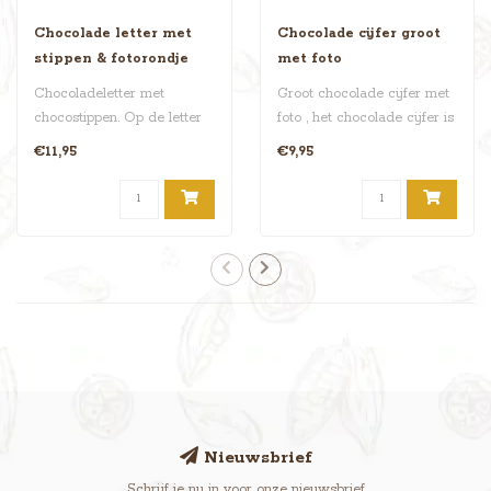
Chocolade letter met
Chocolade cijfer groot
stippen & fotorondje
met foto
Chocoladeletter met
Groot chocolade cijfer met
chocostippen. Op de letter
foto , het chocolade cijfer is
staat een chocorondje met
net zo groot als een g..
€11,95
€9,95
een fot..
Nieuwsbrief
Schrijf je nu in voor onze nieuwsbrief