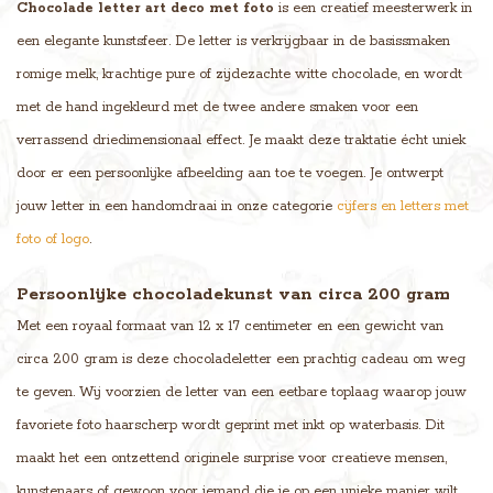
Chocolade letter art deco met foto
is een creatief meesterwerk in
een elegante kunstsfeer. De letter is verkrijgbaar in de basissmaken
romige melk, krachtige pure of zijdezachte witte chocolade, en wordt
met de hand ingekleurd met de twee andere smaken voor een
verrassend driedimensionaal effect. Je maakt deze traktatie écht uniek
door er een persoonlijke afbeelding aan toe te voegen. Je ontwerpt
jouw letter in een handomdraai in onze categorie
cijfers en letters met
foto of logo
.
Persoonlijke chocoladekunst van circa 200 gram
Met een royaal formaat van 12 x 17 centimeter en een gewicht van
circa 200 gram is deze chocoladeletter een prachtig cadeau om weg
te geven. Wij voorzien de letter van een eetbare toplaag waarop jouw
favoriete foto haarscherp wordt geprint met inkt op waterbasis. Dit
maakt het een ontzettend originele surprise voor creatieve mensen,
kunstenaars of gewoon voor iemand die je op een unieke manier wilt