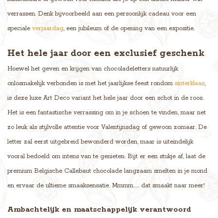
verrassen. Denk bijvoorbeeld aan een persoonlijk cadeau voor een
speciale
verjaardag
, een jubileum of de opening van een expositie.
Het hele jaar door een exclusief geschenk
Hoewel het geven en krijgen van chocoladeletters natuurlijk
onlosmakelijk verbonden is met het jaarlijkse feest rondom
sinterklaas
,
is deze luxe Art Deco variant het hele jaar door een schot in de roos.
Het is een fantastische verrassing om in je schoen te vinden, maar net
zo leuk als stijlvolle attentie voor Valentijnsdag of gewoon zomaar. De
letter zal eerst uitgebreid bewonderd worden, maar is uiteindelijk
vooral bedoeld om intens van te genieten. Bijt er een stukje af, laat de
premium Belgische Callebaut chocolade langzaam smelten in je mond
en ervaar de ultieme smaaksensatie. Mmmm…… dat smaakt naar meer!
Ambachtelijk en maatschappelijk verantwoord