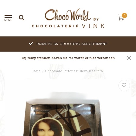
0
MENU
RUIMSTE EN GROOTSTE ASSORTIMENT
Bij temperaturen boven 28 °C wordt er niet verzonden
Home
/
Chocolade letter art deco met foto