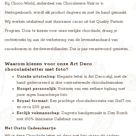
Bij Choco-World, onderdeel van Chocolaterie Vink te 's-
Hertogenbosch, wordt elk product dagvers en met de hand gemaakt.
Wij werken uitsluitend met duurzame cacao uit het Quality Partner
Program. Door te kiezen voor onze eerlijke chocolade, draag je
rechtstreeks bij aan de verbetering van de levensstandaard van
cacaoboeren in derdewereldlanden. Dat is pas verantwoord genieten.
Waarom kiezen voor onze Art Deco
chocoladeletter met foto?
Unieke uitstraling:
Elegante letter in Art Deco-stijl, met de
hand gedecoreerd in drie contrasterende chocoladesmaken.
Hoogst persoonlijk:
Voorzien van een eetbare toplaag met
jouw eigen haarscherpe foto.
Royaal formaat:
Een prachtige chocoladecreatie van 12x17 cm
en circa 200 gram.
Eerlijk vakmanschap:
Dagvers handgemaakt in Den Bosch
met 100% duurzame Callebaut cacao.
Met Gratis Cadeaukaartje
Wil je deze Chocolade letter art deco met foto graag als cadeau