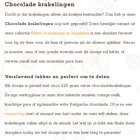
Chocolade krakelingen
Dacht je dat krakelingen alleen als koekjes bestonden? Dan heb je onze
Chocolade krakelingen
nog niet geproefd! Deze heerlijke variant uit
onze collectie
flikken, krakelingen en hagelslag
is een absolute favoriet
voor bij de thee, voor de buis of gewoon als de ultieme opkikker. Verras
je moeder, oma of een goede vriendin met dit doosje vol liefde, of
verwen jezelf met een momentje pure luxe.
Verslavend lekker en perfect om te delen
Elk doosje is gevuld met circa 225 gram verse chocoladekrakelingen.
Ze zijn verkrijgbaar in onze drie bekende smaken: romige melk,
krachtige pure of zijdezachte witte Belgische chocolade. Of je nu een
verjaardag
viert of iemand een hart onder de riem wilt steken, deze
krakelingen vallen altijd in de smaak. Let wel op: je hebt een flinke dosis
discipline nodig om het doosje niet in één keer leeg te peuzelen!