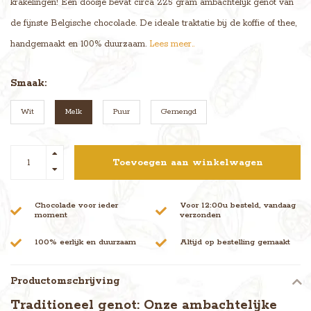
krakelingen! Een doosje bevat circa 225 gram ambachtelijk genot van
de fijnste Belgische chocolade. De ideale traktatie bij de koffie of thee,
handgemaakt en 100% duurzaam.
Lees meer..
Smaak:
Wit
Melk
Puur
Gemengd
Toevoegen aan winkelwagen
Chocolade voor ieder
Voor 12:00u besteld, vandaag
moment
verzonden
100% eerlijk en duurzaam
Altijd op bestelling gemaakt
Productomschrijving
Traditioneel genot: Onze ambachtelijke