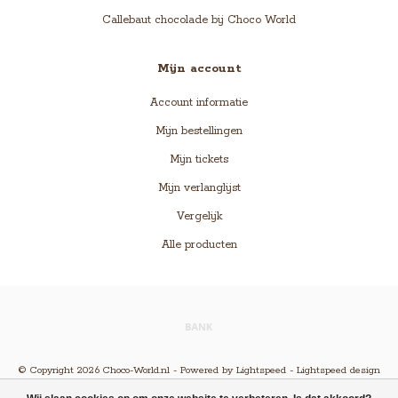
Callebaut chocolade bij Choco World
Mijn account
Account informatie
Mijn bestellingen
Mijn tickets
Mijn verlanglijst
Vergelijk
Alle producten
© Copyright 2026 Choco-World.nl - Powered by
Lightspeed
-
Lightspeed design
by
Dyvelopment