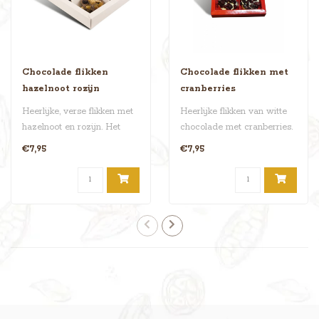
Chocolade flikken
Chocolade flikken met
hazelnoot rozijn
cranberries
Heerlijke, verse flikken met
Heerlijke flikken van witte
hazelnoot en rozijn. Het
chocolade met cranberries.
doosje heeft een totaalgew..
Er zitten twaalf stuks in..
€7,95
€7,95