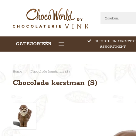
RUIMSTE EN GROOTST
CATEGORIEËN
CALLEBAUT CHOCOLADE
ASSORTIMENT
Home
/
Chocolade kerstman (S)
Chocolade kerstman (S)