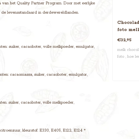
 van het Quality Partner Program. Door met eerlijke
n de levensstandaard in derdewereldlanden.
Chocolad
foto mel
€32,95
en: suiker, cacaoboter, volle melkpoeder, emulgator,
melk choco
foto , hoe leu
ten: cacaomassa, suiker, cacaoboter, emulgator,
en: suiker, cacaoboter, volle melkpoeder,
 citroenzuur, kleurstof: E330, E405, E122, E124 *