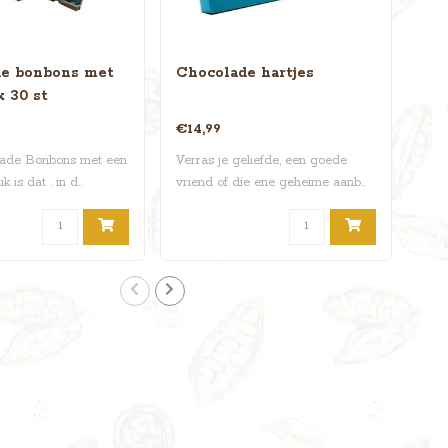
e bonbons met
Chocolade hartjes
Cho
k 30 st
27 
€14,99
€7,
lade Bonbons met een
Verras je geliefde, een goede
Geni
k is dat . in d..
vriend of die ene geheime aanb..
choc