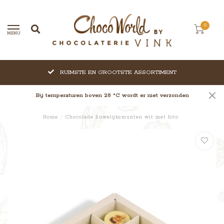
0
MENU
RUIMSTE EN GROOTSTE ASSORTIMENT
Bij temperaturen boven 28 °C wordt er niet verzonden
Home
/
Chocolade huwelijksmunten wit met foto