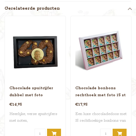
Gerelateerde producten
Chocolade spuitcijfer
Chocolade bonbons
dubbel met foto
rechthoek met foto 15 st
€14,95
€17,95
Heerlijke, verse spuitcijfers
Een luxe chocoladedoos met
met noten,
15 rechthoekige bonbons van
chocoladeboontjes e..
Belgi..