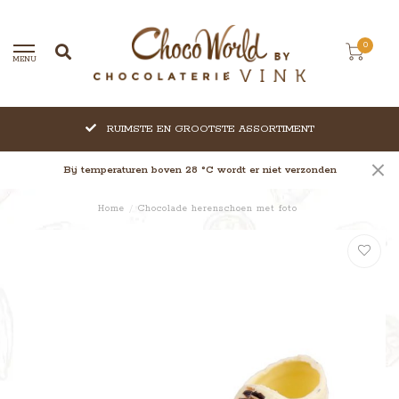
0
MENU
RUIMSTE EN GROOTSTE ASSORTIMENT
Bij temperaturen boven 28 °C wordt er niet verzonden
Home
/
Chocolade herenschoen met foto