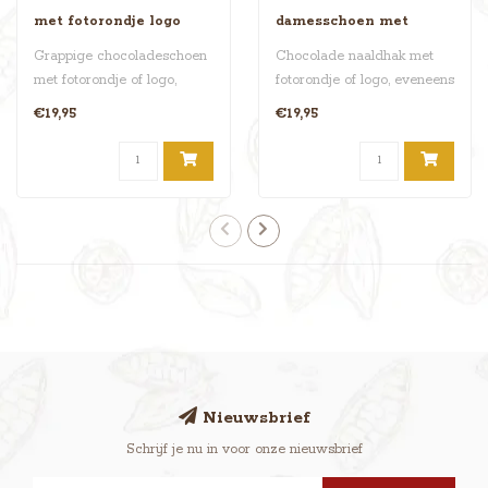
met fotorondje logo
damesschoen met
fotorondje logo
Grappige chocoladeschoen
Chocolade naaldhak met
met fotorondje of logo,
fotorondje of logo, eveneens
eveneens van chocola. In
van chocola. In de schoen
€19,95
€19,95
de sch..
be..
Nieuwsbrief
Schrijf je nu in voor onze nieuwsbrief