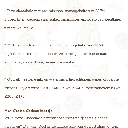
* Pure chocolade met een minimaal cacaogehalte van 53,7%.
Ingrediënten: cacaomassa, suiker, cacaoboter, emulgator, sojalecithine,
natuurlijke vanille.
* Melkchocolade met een minimaal cacaogehalte van 33,6%.
Ingrediënten: suiker, cacaoboter, volle melkpoeder, cacaomassa,
emulgator, sojalecithine, natuurlijke vanille.
* Opdruk - eetbare inkt op waterbasis. Ingrediënten: water, glucerine,
citroenzuur, kleurstof: E330, E405, E122, E124 * Preservatieven: E422,
E202, E490
Met Gratis Cadeaukaartje
Wil je deze Chocolade herenschoen met foto graag als cadeau
versturen? Dat kan! Geef in de laatste stap van de bestelling je tekst