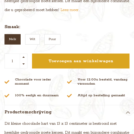
heerlijke gedroogde zoete kersen. Dit maakt een bijzondere combinatie
die u geprobeerd moet hebben!
Lees meer..
Smaak:
Melk
Wit
Puur
Toevoegen aan winkelwagen
Chocolade voor ieder
Voor 12:00u besteld, vandaag
moment
verzonden
100% eerlijk en duurzaam
Altijd op bestelling gemaakt
Productomschrijving
Dit kleine chocolade hart van 13 x 13 centimeter is bestrooid met
heerlijke gedroogde zoete kersen. Dit maakt een bijzondere combinatie