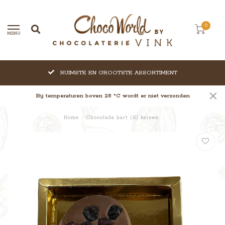
0
MENU
RUIMSTE EN GROOTSTE ASSORTIMENT
Bij temperaturen boven 28 °C wordt er niet verzonden
Home
/
Chocolade hart (S) kersen