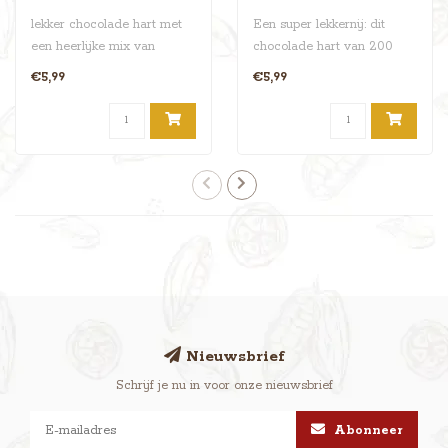
lekker chocolade hart met
Een super lekkernij: dit
een heerlijke mix van
chocolade hart van 200
Cranberrie's en rozijnen .
gram is overdadig gevuld
€5,99
€5,99
verp..
met een..
Nieuwsbrief
Schrijf je nu in voor onze nieuwsbrief
Abonneer