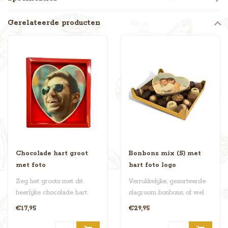
Gerelateerde producten
Chocolade hart groot
Bonbons mix (S) met
met foto
hart foto logo
Zeg het groots met dit
Verrukkelijke, gesorteerde
heerlijke chocolade hart
slagroom bonbons, of wel
van 350 gram! Laat jouw
een doosje gevuld met
€17,95
€29,95
mooiste ..
allerl..