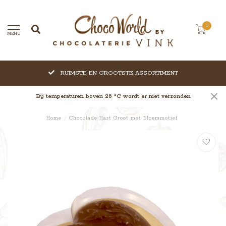
0
MENU
RUIMSTE EN GROOTSTE ASSORTIMENT
Bij temperaturen boven 28 °C wordt er niet verzonden
Home
/
Chocolade Hart Groot met Bloemmotief