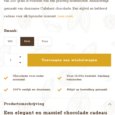
van 250 gram is voorzien van een prachtig bloemmotief. Ambachtelijk
gemaakt van duurzame Callebaut chocolade. Een stijlvol en liefdevol
cadeau voor elk bijzonder moment.
Lees meer..
Smaak:
Wit
Melk
Puur
Toevoegen aan winkelwagen
Chocolade voor ieder
Voor 12:00u besteld, vandaag
moment
verzonden
100% eerlijk en duurzaam
Altijd op bestelling gemaakt
Productomschrijving
Een elegant en massief chocolade cadeau