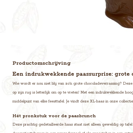
Productomschrijving
Een indrukwekkende paassurprise: grote 
Wie wordt er nou niet blij van zo'n grote chocoladeverrassing? Deze 
op zijn rug is letterlijk om op te vreten! Met een indrukwekkende hoo
middelpunt van elke feesttafel. Je vindt deze XL-haas in onze collecti
Hét pronkstuk voor de paasbrunch
Deze prachtig gedetailleerde haas staat niet alleen geweldig op tafel