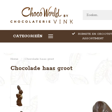
RUIMSTE EN GROOTST
CATEGORIEËN
CALLEBAUT CHOCOLADE
ASSORTIMENT
Home
/
Chocolade haas groot
Chocolade haas groot