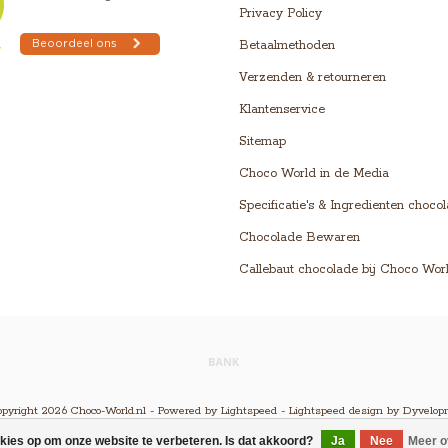
Privacy Policy
Betaalmethoden
Verzenden & retourneren
Klantenservice
Sitemap
Choco World in de Media
Specificatie's & Ingredienten choco
Chocolade Bewaren
Callebaut chocolade bij Choco Wor
pyright 2026 Choco-World.nl - Powered by
Lightspeed
-
Lightspeed design
by
Dyvelop
okies op om onze website te verbeteren. Is dat akkoord?
Ja
Nee
Meer o