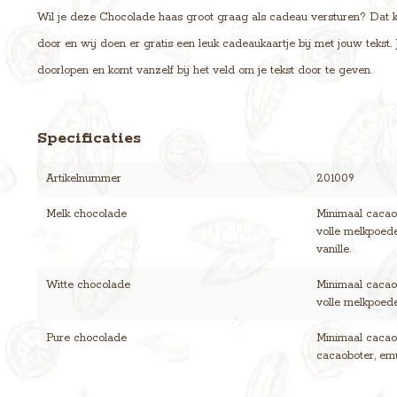
Wil je deze Chocolade haas groot graag als cadeau versturen? Dat kan
door en wij doen er gratis een leuk cadeaukaartje bij met jouw tekst
doorlopen en komt vanzelf bij het veld om je tekst door te geven.
Specificaties
Artikelnummer
201009
Melk chocolade
Minimaal cacaog
volle melkpoede
vanille.
Witte chocolade
Minimaal cacaog
volle melkpoeder
Pure chocolade
Minimaal cacaog
cacaoboter, emul