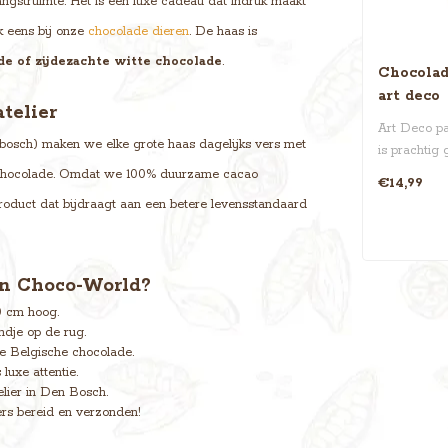
angstruimte. Het is een luxe cadeau dat indruk maakt
k eens bij onze
chocolade dieren
. De haas is
e of zijdezachte witte chocolade
.
Chocolad
art deco
telier
Art Deco pa
bosch) maken we elke grote haas dagelijks vers met
is prachtig 
handgemaakt
hocolade. Omdat we 100% duurzame cacao
€14,99
 product dat bijdraagt aan een betere levensstandaard
an Choco-World?
0 cm hoog.
ndje op de rug.
 Belgische chocolade.
 luxe attentie.
elier in Den Bosch.
rs bereid en verzonden!