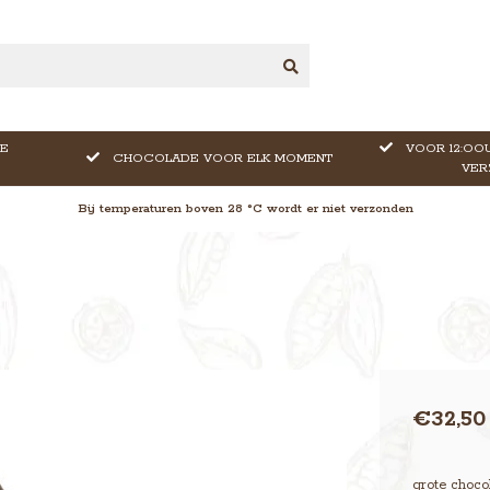
E
VOOR 12:OOU
CHOCOLADE VOOR ELK MOMENT
VER
Bij temperaturen boven 28 °C wordt er niet verzonden
€32,50
grote choco