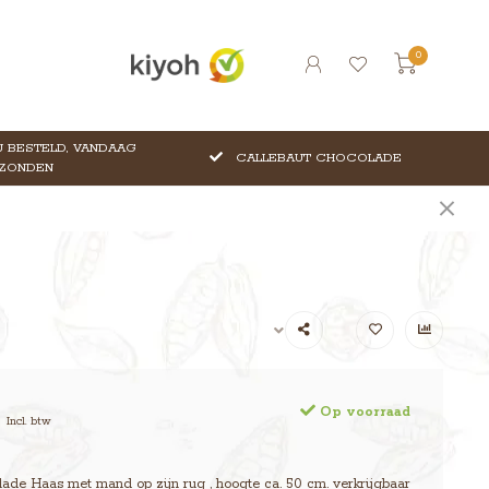
0
 BESTELD, VANDAAG
CALLEBAUT CHOCOLADE
ZONDEN
Op voorraad
Incl. btw
lade Haas met mand op zijn rug , hoogte ca. 50 cm. verkrijgbaar