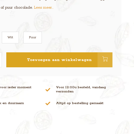
t of puur chocolade.
Lees meer..
Wit
Puur
Toevoegen aan winkelwagen
voor ieder moment
Voor 12:00u besteld, vandaag
verzonden
jk en duurzaam
Altijd op bestelling gemaakt