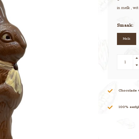
in melk , wi
Smaak:
Melk
Chocolade 
100% eerli