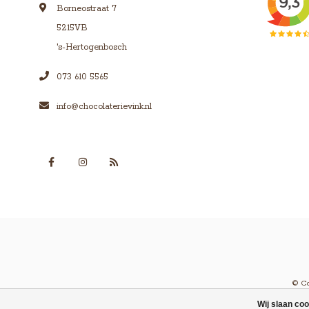
Borneostraat 7
5215VB
's-Hertogenbosch
073 610 5565
info@chocolaterievink.nl
© Co
Wij slaan co