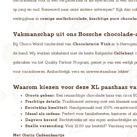
decoratiestuk voor in een vergaderzaal of als eyecatcher in een ontv
op jong en oud. Benieuwd naar onze andere ontwerpen? Kijk dan oo
verkrijgbaar in
romige melkchocolade, krachtige pure chocolad
Vakmanschap uit ons Bossche chocolade-a
Bij Choco-World (onderdeel van
Chocolaterie Vink
in 's-Hertogen
de hand. Wij werken uitsluitend met de beste Belgische
Callebaut
c
gebruiken via het Quality Partner Program, geniet je van een eerlijk
voor cacaoboeren. Ambachtelijk, vers en onweerstaanbaar lekker!
Waarom kiezen voor deze XL paashaas v
Groots gebaar:
Een reusachtige chocolade haas van circa 5
Prachtige details:
Traditioneel ontwerp met een klassiek ma
Eersteklas kwaliteit:
Handgemaakt met 100% verantwoorde
Ideaal als cadeau:
Perfect voor familiefeesten, kantoren of als
Dagvers bereid:
Rechtstreeks uit ons eigen ambachtelijke at
Snelle verzending:
Vóór 12:00 uur besteld? Vandaag nog ve
Met Gratis Cadeaukaartje