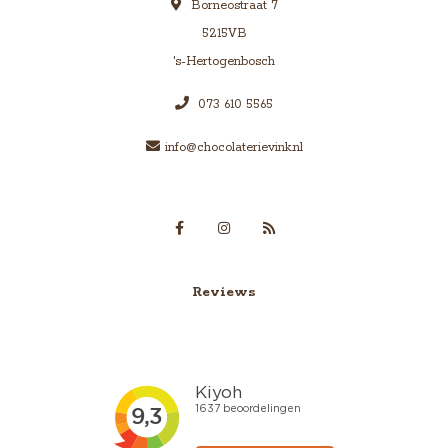
Borneostraat 7
5215VB
's-Hertogenbosch
073 610 5565
info@chocolaterievink.nl
Reviews