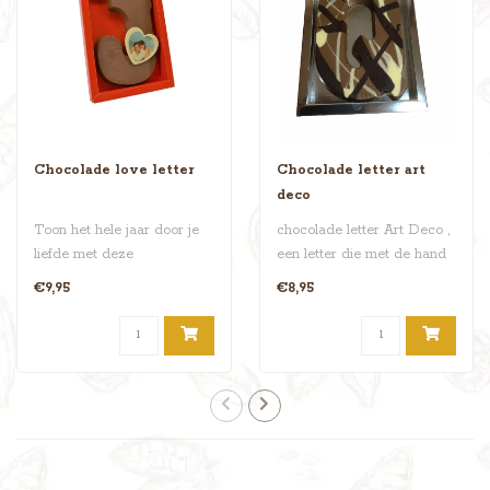
Chocolade love letter
Chocolade letter art
deco
Toon het hele jaar door je
chocolade letter Art Deco ,
liefde met deze
een letter die met de hand
romantische Chocolade
word ingekleurd , verkrij..
€9,95
€8,95
Love Letter (17..