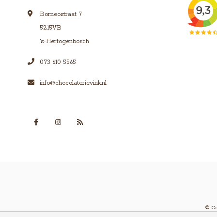
Borneostraat 7
5215VB
's-Hertogenbosch
073 610 5565
info@chocolaterievink.nl
© Co