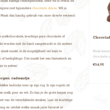
niek zakelijk relatiegeschenk; deze vis is overal de
ategorie met bijzondere
chocolade dieren
. Wil je
 Maak dan handig gebruik van onze directe verzend-
ge melkchocolade, krachtige pure chocolade of
Chocolad
tails worden met de hand aangebracht in de andere
 uniek maakt, is de mogelijkheid om hem te
Maak kennis
chocolade g
 of bedrijfslogo. Dat maakt het een fantastisch en
hoogte van 
€14,95
je te zetten!
orgen cadeautje
kker kadootje mee op zijn rug. In zijn rugvin zit
en melk, puur en wit. Zo kun je de grote karper nog
iet van de verschillende smaken. Laat de krachtige
ong en ontdek welke smaak jouw favoriet is!