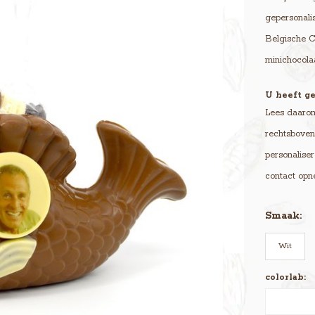
gepersonali
Belgische C
minichocolaa
U heeft ge
Lees daarom 
rechtsboven 
personaliser
contact opn
Smaak:
Wit
colorlab: