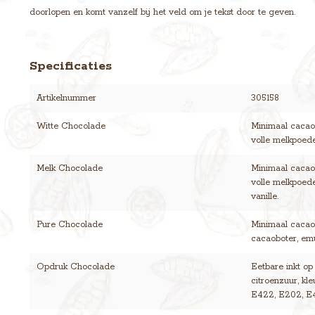
doorlopen en komt vanzelf bij het veld om je tekst door te geven.
Specificaties
Artikelnummer
305158
Witte Chocolade
Minimaal cacaog
volle melkpoeder
Melk Chocolade
Minimaal cacaog
volle melkpoede
vanille.
Pure Chocolade
Minimaal cacaog
cacaoboter, emul
Opdruk Chocolade
Eetbare inkt op
citroenzuur, kl
E422, E202, E