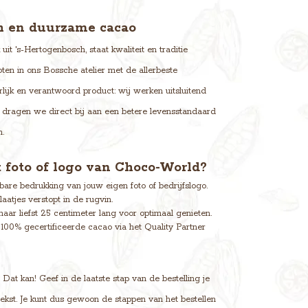
ch en duurzame cacao
it 's-Hertogenbosch, staat kwaliteit en traditie
ten in ons Bossche atelier met de allerbeste
lijk en verantwoord product: wij werken uitsluitend
dragen we direct bij aan een betere levensstandaard
.
 foto of logo van Choco-World?
are bedrukking van jouw eigen foto of bedrijfslogo.
atjes verstopt in de rugvin.
r liefst 25 centimeter lang voor optimaal genieten.
00% gecertificeerde cacao via het Quality Partner
at kan! Geef in de laatste stap van de bestelling je
tekst. Je kunt dus gewoon de stappen van het bestellen