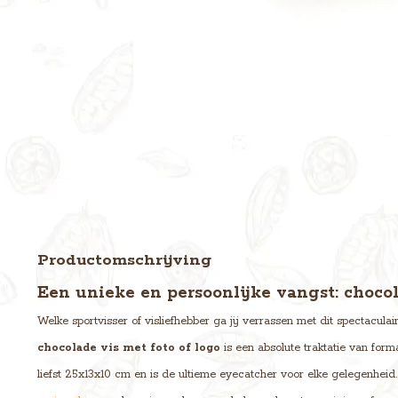
Productomschrijving
Een unieke en persoonlijke vangst: chocol
Welke sportvisser of visliefhebber ga jij verrassen met dit spectacul
chocolade vis met foto of logo
is een absolute traktatie van for
liefst 25x13x10 cm en is de ultieme eyecatcher voor elke gelegenheid.