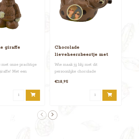
e giraffe
Chocolade
Ch
lieveheersbeestje met
fot
foto
 met onze prachtige
Wie maak jij blij met dit
Oooo
iraffe! Met een
persoonlijke chocolade
woll
28 cm en ee..
lieveheersbeestje? Dit guitige ..
cm) 
€18,95
€18