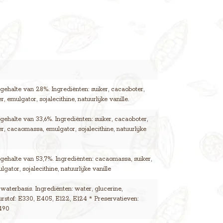
ehalte van 28%. Ingrediënten: suiker, cacaoboter,
, emulgator, sojalecithine, natuurlijke vanille.
ehalte van 33,6%. Ingrediënten: suiker, cacaoboter,
r, cacaomassa, emulgator, sojalecithine, natuurlijke
ehalte van 53,7%. Ingrediënten: cacaomassa, suiker,
gator, sojalecithine, natuurlijke vanille
 waterbasis. Ingrediënten: water, glucerine,
eurstof: E330, E405, E122, E124 * Preservatieven:
490