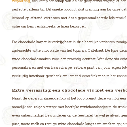
verjaardag
, een kampioenschap van de hengelsportvereniging, of een u
perfecte cadeau-tip. Dit unieke product sluit prachtig aan bij onze c
iemand op afstand verrassen met deze gepersonaliseerde lekkerbek?
optie om hem rechtstreeks te laten bezorgen!
De chocolade karper is verkrijgbaar in drie heerlijke varianten: romi
zijdezachte witte chocolade van het topmerk Callebaut. De fijne de
twee chocoladesmaken voor een prachtig contrast. Wat deze vis écht
personaliseren met een haarscherpe, eetbare print van jouw eigen foto
veelzijdig inzetbaar geschenk om iemand eens flink mee in het zonnet
Extra verrassing: een chocolade vis met een verb
Naast de gepersonaliseerde foto of het logo brengt deze vis nóg een le
namelijk een zakje verstopt met heerlijke minichocolaatjes in de smak
even onbeschadigd bewonderen op de feesttafel, terwijl je alvast gen
pure, zoete melk en romige witte chocolade langzaam smelten op je t