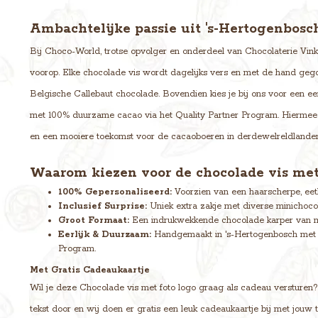
Ambachtelijke passie uit 's-Hertogenbos
Bij Choco-World, trotse opvolger en onderdeel van Chocolaterie Vink u
voorop. Elke chocolade vis wordt dagelijks vers en met de hand gego
Belgische Callebaut chocolade. Bovendien kies je bij ons voor een eer
met 100% duurzame cacao via het Quality Partner Program. Hiermee 
en een mooiere toekomst voor de cacaoboeren in derdewelreldlanden
Waarom kiezen voor de chocolade vis met
100% Gepersonaliseerd:
Voorzien van een haarscherpe, eetb
Inclusief Surprise:
Uniek extra zakje met diverse minichocola
Groot Formaat:
Een indrukwekkende chocolade karper van maa
Eerlijk & Duurzaam:
Handgemaakt in 's-Hertogenbosch met 1
Program.
Met Gratis Cadeaukaartje
Wil je deze Chocolade vis met foto logo graag als cadeau versturen? D
tekst door en wij doen er gratis een leuk cadeaukaartje bij met jouw 