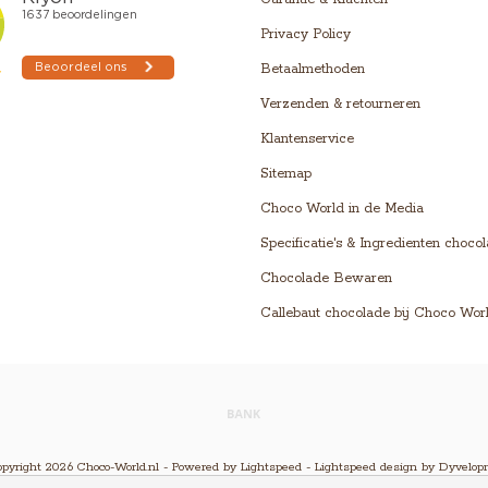
Privacy Policy
Betaalmethoden
Verzenden & retourneren
Klantenservice
Sitemap
Choco World in de Media
Specificatie's & Ingredienten choco
Chocolade Bewaren
Callebaut chocolade bij Choco Wor
pyright 2026 Choco-World.nl - Powered by
Lightspeed
-
Lightspeed design
by
Dyvelop