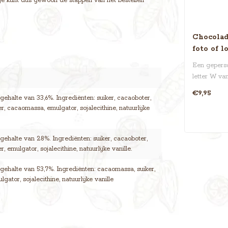
. Je kunt dus gewoon de stappen van het bestellen
Chocolad
foto of l
Een geperso
letter W va
Perfect voor
€9,95
ehalte van 33,6%. Ingrediënten: suiker, cacaoboter,
r, cacaomassa, emulgator, sojalecithine, natuurlijke
ehalte van 28%. Ingrediënten: suiker, cacaoboter,
, emulgator, sojalecithine, natuurlijke vanille.
ehalte van 53,7%. Ingrediënten: cacaomassa, suiker,
gator, sojalecithine, natuurlijke vanille