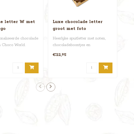
e letter W met
Luxe chocolade letter
Cho
ogo
groot met foto
dub
naliseerde chocolade
Heerlijke spuitletter met noten,
Heef
n Choco World.
chocoladeboontjes en
dan 
 Willem, W..
Sinterklaaslekkernij. Extr..
choc
€22,95
€19