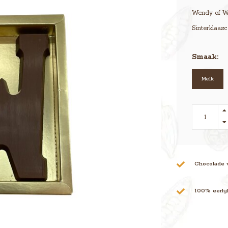
Wendy of Wou
Sinterklaasc
Smaak:
Melk
Chocolade 
100% eerli