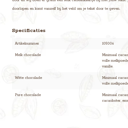
door en wij doen er gratis een leuk cadeaukaartje bij met jouw tekst
doorlopen en komt vanzelf bij het veld om je tekst door te geven.
Specificaties
Artikelnummer
105006
Melk chocolade
Minimaal cacaog
volle melkpoede
vanille.
Witte chocolade
Minimaal cacaog
volle melkpoeder
Pure chocolade
Minimaal cacaog
cacaoboter, emul