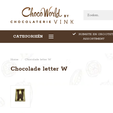
RUIMSTE EN GROOTST
CATEGORIEËN
CALLEBAUT CHOCOLADE
ASSORTIMENT
Home
/
Chocolade letter W
Chocolade letter W