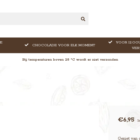
E
VOOR 12:OOU
CHOCOLADE VOOR ELK MOMENT
VER
Bij temperaturen boven 28 °C wordt er niet verzonden
€6,95
I
Geniet van 