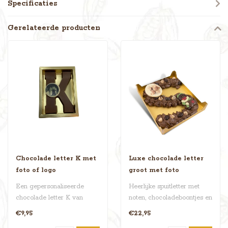
Specificaties
Gerelateerde producten
Chocolade letter K met
Luxe chocolade letter
foto of logo
groot met foto
Een gepersonaliseerde
Heerlijke spuitletter met
chocolade letter K van
noten, chocoladeboontjes en
Choco World. Perfect voor
Sinterklaaslekkernij. Extr..
€9,95
€22,95
Koen, Kim..