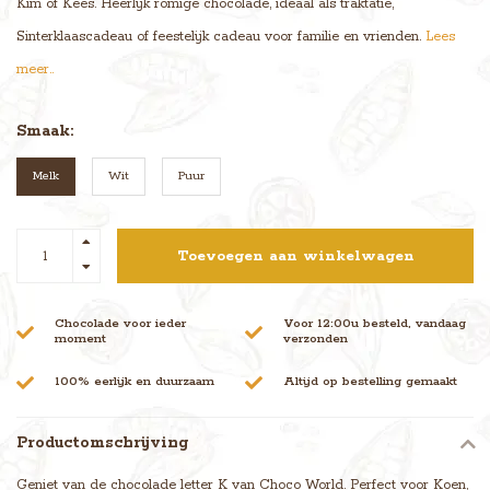
Kim of Kees. Heerlijk romige chocolade, ideaal als traktatie,
Sinterklaascadeau of feestelijk cadeau voor familie en vrienden.
Lees
meer..
Smaak:
Melk
Wit
Puur
Toevoegen aan winkelwagen
Chocolade voor ieder
Voor 12:00u besteld, vandaag
moment
verzonden
100% eerlijk en duurzaam
Altijd op bestelling gemaakt
Productomschrijving
Geniet van de chocolade letter K van Choco World. Perfect voor Koen,