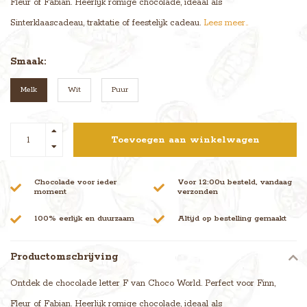
Fleur of Fabian. Heerlijk romige chocolade, ideaal als
Sinterklaascadeau, traktatie of feestelijk cadeau.
Lees meer..
Smaak:
Melk
Wit
Puur
Toevoegen aan winkelwagen
Chocolade voor ieder
Voor 12:00u besteld, vandaag
moment
verzonden
100% eerlijk en duurzaam
Altijd op bestelling gemaakt
Productomschrijving
Ontdek de chocolade letter F van Choco World. Perfect voor Finn,
Fleur of Fabian. Heerlijk romige chocolade, ideaal als