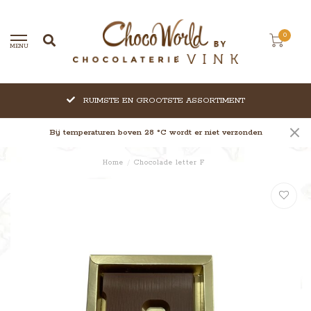
0
MENU
RUIMSTE EN GROOTSTE ASSORTIMENT
Bij temperaturen boven 28 °C wordt er niet verzonden
Home
/
Chocolade letter F