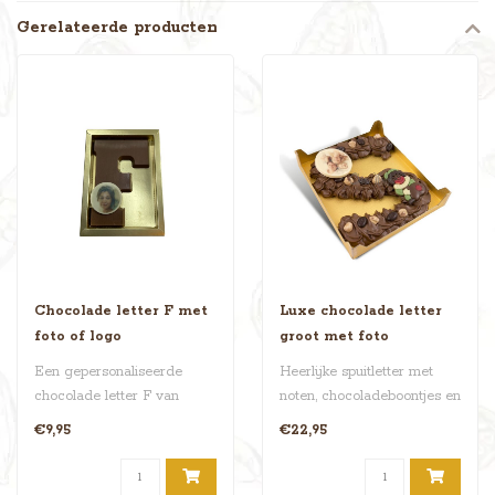
Gerelateerde producten
Chocolade letter F met
Luxe chocolade letter
foto of logo
groot met foto
Een gepersonaliseerde
Heerlijke spuitletter met
chocolade letter F van
noten, chocoladeboontjes en
Choco World. Perfect voor
Sinterklaaslekkernij. Extr..
€9,95
€22,95
Finn, Fle..