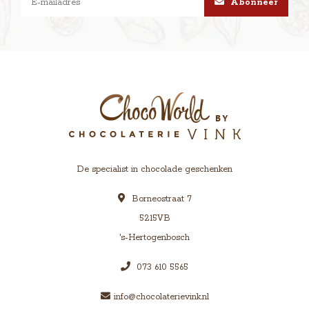
Abonneer
De specialist in chocolade geschenken
Borneostraat 7
5215VB
's-Hertogenbosch
073 610 5565
info@chocolaterievink.nl