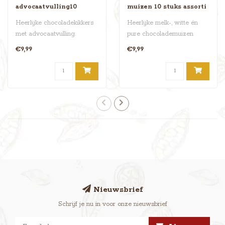
advocaatvulling10
muizen 10 stuks assorti
Heerlijke chocoladekikkers
Heerlijke melk-, witte én
met advocaatvulling.
pure chocolademuizen
Mmmm, daar kun je dus
gevuld met slagroom. De
€9,99
€9,99
echt geen ..
muizen w..
Nieuwsbrief
Schrijf je nu in voor onze nieuwsbrief