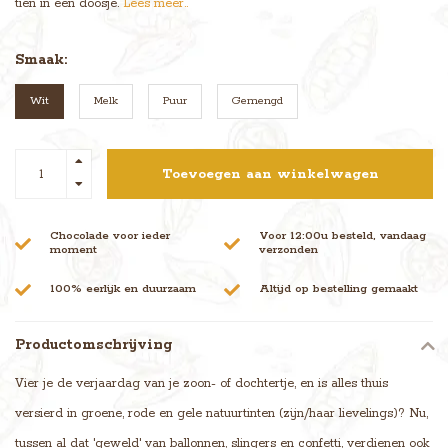
tien in een doosje.
Lees meer..
Smaak:
Wit
Melk
Puur
Gemengd
Toevoegen aan winkelwagen
Chocolade voor ieder
Voor 12:00u besteld, vandaag
moment
verzonden
100% eerlijk en duurzaam
Altijd op bestelling gemaakt
Productomschrijving
Vier je de verjaardag van je zoon- of dochtertje, en is alles thuis
versierd in groene, rode en gele natuurtinten (zijn/haar lievelings)? Nu,
tussen al dat 'geweld' van ballonnen, slingers en confetti, verdienen ook