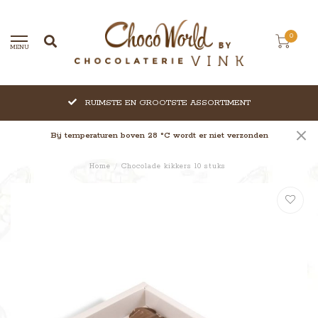
0
MENU
RUIMSTE EN GROOTSTE ASSORTIMENT
Bij temperaturen boven 28 °C wordt er niet verzonden
Home
/
Chocolade kikkers 10 stuks