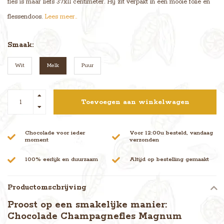
fles is maar liefs 37x11 centimeter. Hij zit verpakt in een mooie folie en
flessendoos.
Lees meer..
Smaak:
Wit
Melk
Puur
Toevoegen aan winkelwagen
Chocolade voor ieder
Voor 12:00u besteld, vandaag
moment
verzonden
100% eerlijk en duurzaam
Altijd op bestelling gemaakt
Productomschrijving
Proost op een smakelijke manier:
Chocolade Champagnefles Magnum