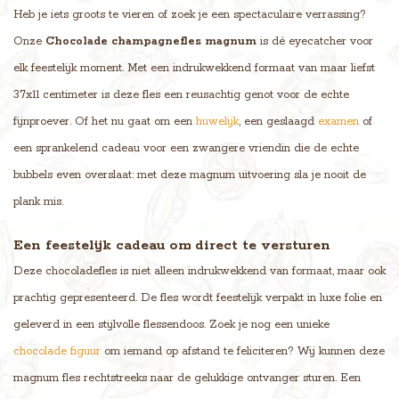
Heb je iets groots te vieren of zoek je een spectaculaire verrassing?
Onze
Chocolade champagnefles magnum
is dé eyecatcher voor
elk feestelijk moment. Met een indrukwekkend formaat van maar liefst
37x11 centimeter is deze fles een reusachtig genot voor de echte
fijnproever. Of het nu gaat om een
huwelijk
, een geslaagd
examen
of
een sprankelend cadeau voor een zwangere vriendin die de echte
bubbels even overslaat: met deze magnum uitvoering sla je nooit de
plank mis.
Een feestelijk cadeau om direct te versturen
Deze chocoladefles is niet alleen indrukwekkend van formaat, maar ook
prachtig gepresenteerd. De fles wordt feestelijk verpakt in luxe folie en
geleverd in een stijlvolle flessendoos. Zoek je nog een unieke
chocolade figuur
om iemand op afstand te feliciteren? Wij kunnen deze
magnum fles rechtstreeks naar de gelukkige ontvanger sturen. Een