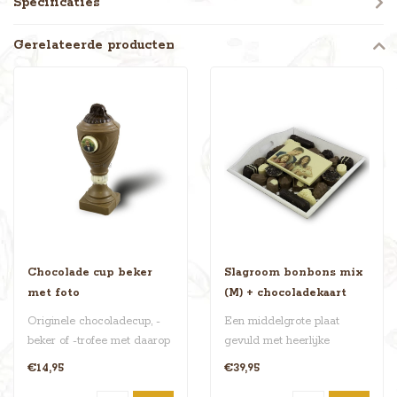
Specificaties
Gerelateerde producten
Chocolade cup beker
Slagroom bonbons mix
met foto
(M) + chocoladekaart
Originele chocoladecup, -
Een middelgrote plaat
beker of -trofee met daarop
gevuld met heerlijke
je foto of logo. Hij is ong..
slagroom bonbons en
€14,95
€39,95
daarbovenop een c..