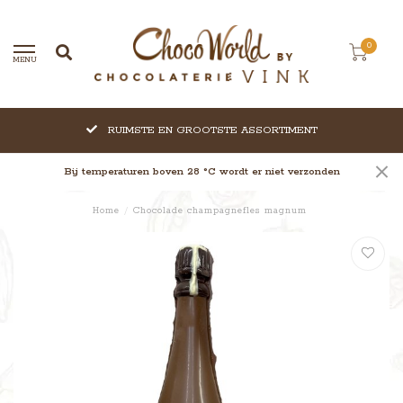
0
MENU
RUIMSTE EN GROOTSTE ASSORTIMENT
Bij temperaturen boven 28 °C wordt er niet verzonden
Home
/
Chocolade champagnefles magnum