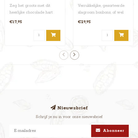
Zeg het groots met dit
Verrukkelijke, gesorteerde
heerlijke chocolade hart
slagroom bonbons, of wel
van 350 gram! Laat jouw
een doosje gevuld met
€17,95
€29,95
mooiste ..
allerl..
Nieuwsbrief
Schrijf je nu in voor onze nieuwsbrief
Abonneer