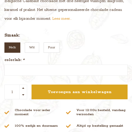
Belgische Callebaut chocolade met drie heerlijke vullingen: slagroom,
karamel of praliné. Het ultieme gepersonaliseerde chocolade cadeau
voor elk bijzonder moment.
Lees meer..
Smaak:
Melk
Wit
Puur
colorlab:
*
Toevoegen aan winkelwagen
Chocolade voor ieder
Voor 12:00u besteld, vandaag
moment
verzonden
100% eerlijk en duurzaam
Altijd op bestelling gemaakt