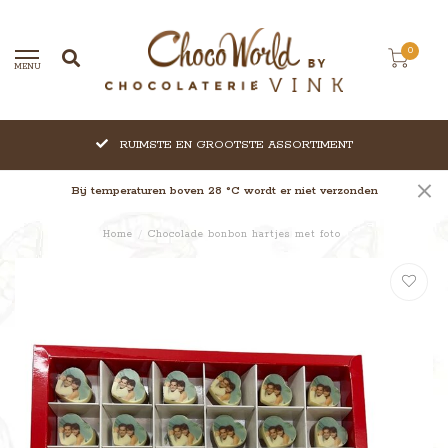
0
MENU
RUIMSTE EN GROOTSTE ASSORTIMENT
Bij temperaturen boven 28 °C wordt er niet verzonden
Home
/
Chocolade bonbon hartjes met foto