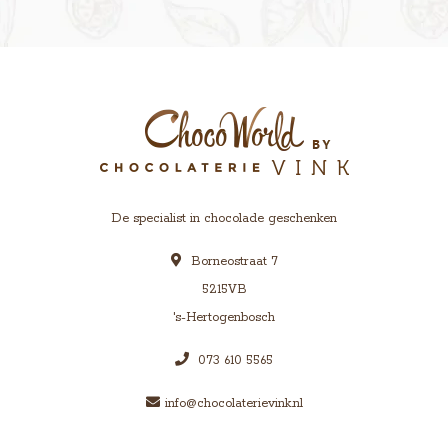
De specialist in chocolade geschenken
Borneostraat 7
5215VB
's-Hertogenbosch
073 610 5565
info@chocolaterievink.nl