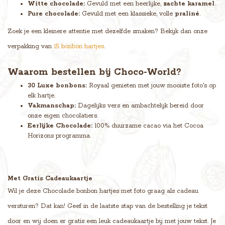
Witte chocolade:
Gevuld met een heerlijke,
zachte karamel
.
Pure chocolade:
Gevuld met een klassieke, volle
praliné
.
Zoek je een kleinere attentie met dezelfde smaken? Bekijk dan onze
verpakking van
15 bonbon hartjes
.
Waarom bestellen bij Choco-World?
30 Luxe bonbons:
Royaal genieten met jouw mooiste foto's op
elk hartje.
Vakmanschap:
Dagelijks vers en ambachtelijk bereid door
onze eigen chocolatiers.
Eerlijke Chocolade:
100% duurzame cacao via het Cocoa
Horizons programma.
Met Gratis Cadeaukaartje
Wil je deze Chocolade bonbon hartjes met foto graag als cadeau
versturen? Dat kan! Geef in de laatste stap van de bestelling je tekst
door en wij doen er gratis een leuk cadeaukaartje bij met jouw tekst. Je